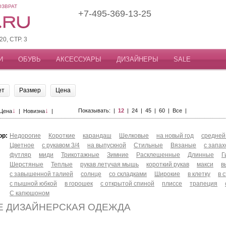
ОЗВРАТ
+7-495-369-13-25
, СТР. 3
И
ОБУВЬ
АКСЕССУАРЫ
ДИЗАЙНЕРЫ
SALE
ет
Размер
Цена
↓
↓
Показывать: |
12
|
24
|
45
|
60
|
Все
|
Цена
|
Новизна
|
ор:
Недорогие
Короткие
карандаш
Шелковые
на новый год
средней
Цветное
с рукавом 3/4
на выпускной
Стильные
Вязаные
с запа
футляр
миди
Трикотажные
Зимние
Расклешенные
Длинные
Г
Шерстяные
Теплые
рукав летучая мышь
короткий рукав
макси
в
с завышенной талией
солнце
со складками
Широкие
в клетку
в 
с пышной юбкой
в горошек
с открытой спиной
плиссе
трапеция
С капюшоном
Е ДИЗАЙНЕРСКАЯ ОДЕЖДА