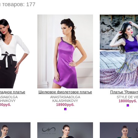
 товаров: 177
ладное платье
Шелковое фиолетовое платье
Платье "Романт
ASIA&OLGA
ANASTASIA&OLGA
STYLE DE VI
SHNIKOVY
KALASHNIKOVY
18000руб.
00руб.
18900руб.