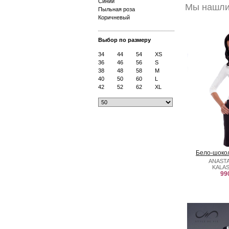
Синий
Мы нашли
Пыльная роза
Коричневый
Выбор по размеру
34
44
54
XS
36
46
56
S
38
48
58
M
40
50
60
L
42
52
62
XL
Бело-шоко
ANAST
KALA
99