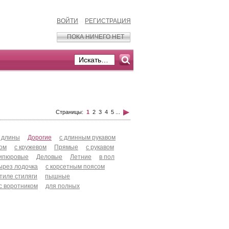
ВОЙТИ
РЕГИСТРАЦИЯ
ПОКА НИЧЕГО НЕТ
Страницы:
1
2
3
4
5
...
 длины
Дорогие
с длинным рукавом
хом
с кружевом
Прямые
с рукавом
ипюровые
Деловые
Летние
в пол
ырез лодочка
с корсетным поясом
стиле стиляги
пышные
с воротником
для полных