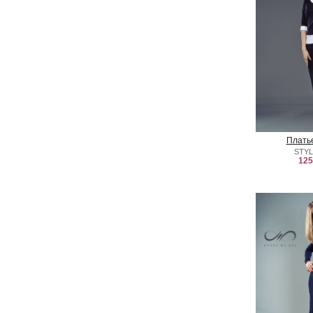
Плать
STYL
125