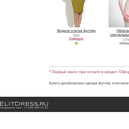
Модное платье футляр
Облега
сексуальны
D&S
3390руб.
LOV
5900р
* Первый взнос при оплате в кредит. Офо
Купить дизайнерская одежда футляр, в интерне
Позвоните нам : +7
-4
9
5
-3
6
9
-1
3
-2
5