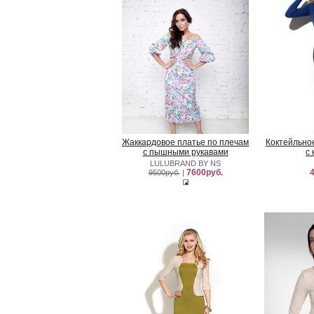
Жаккардовое платье по плечам
Коктейльно
с пышными рукавами
с
LULUBRAND BY NS
7600руб.
4
9500руб.
|