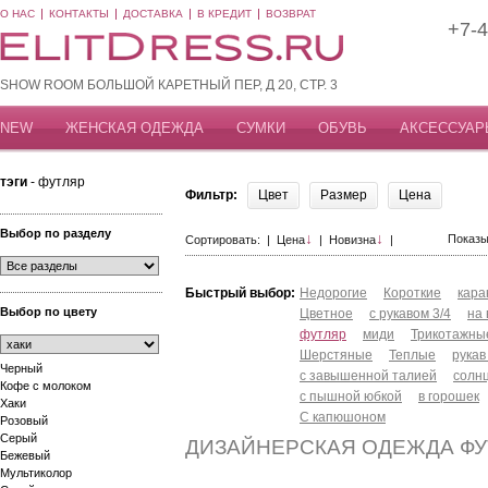
О НАС
КОНТАКТЫ
ДОСТАВКА
В КРЕДИТ
ВОЗВРАТ
+7-4
SHOW ROOM БОЛЬШОЙ КАРЕТНЫЙ ПЕР, Д 20, СТР. 3
NEW
ЖЕНСКАЯ ОДЕЖДА
СУМКИ
ОБУВЬ
АКСЕССУАР
тэги
- футляр
Фильтр:
Цвет
Размер
Цена
Выбор по разделу
↓
↓
Показы
Сортировать: |
Цена
|
Новизна
|
Быстрый выбор:
Недорогие
Короткие
кар
Выбор по цвету
Цветное
с рукавом 3/4
на
футляр
миди
Трикотажны
Шерстяные
Теплые
рукав
Черный
с завышенной талией
солн
Кофе с молоком
с пышной юбкой
в горошек
Хаки
С капюшоном
Розовый
Серый
ДИЗАЙНЕРСКАЯ ОДЕЖДА ФУ
Бежевый
Мультиколор