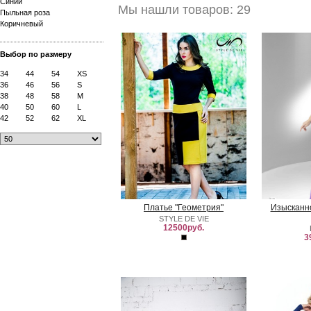
Синий
Мы нашли товаров: 29
Пыльная роза
Коричневый
Выбор по размеру
34
44
54
XS
36
46
56
S
38
48
58
M
40
50
60
L
42
52
62
XL
Платье "Геометрия"
Изысканно
STYLE DE VIE
12500руб.
3