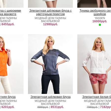
уза с широкими
Элегантная шёлковая блуза с
Туника свободного сил
 на манжете
цветочным принтом
шарфом
ДОМ ГАЛИНЫ
МОДНЫЙ ДОМ ГАЛИНЫ
YASSEN
ЛЬЕВОЙ
ВАСИЛЬЕВОЙ
16000руб.
8455руб.
12980руб.
|
етняя блуза
Элегантная шёлковая блуза
Элегантная белая б
ДОМ ГАЛИНЫ
МОДНЫЙ ДОМ ГАЛИНЫ
МОДНЫЙ ДОМ ГАЛ
ЛЬЕВОЙ
ВАСИЛЬЕВОЙ
ВАСИЛЬЕВОЙ
6201руб.
8531руб.
7182ру
|
8980руб.
|
7980руб.
|