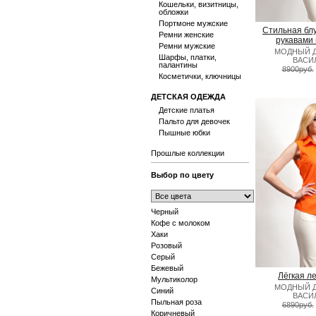
Кошельки, визитницы,
обложки
Портмоне мужские
Стильная бл
Ремни женские
рукавами
Ремни мужские
МОДНЫЙ 
Шарфы, платки,
ВАСИ
палантины
8900руб.
Косметички, ключницы
ДЕТСКАЯ ОДЕЖДА
Детские платья
Пальто для девочек
Пышные юбки
Прошлые коллекции
Выбор по цвету
Черный
Кофе с молоком
Хаки
Розовый
Серый
Бежевый
Лёгкая л
Мультиколор
МОДНЫЙ 
Синий
ВАСИ
Пыльная роза
6890руб.
Коричневый