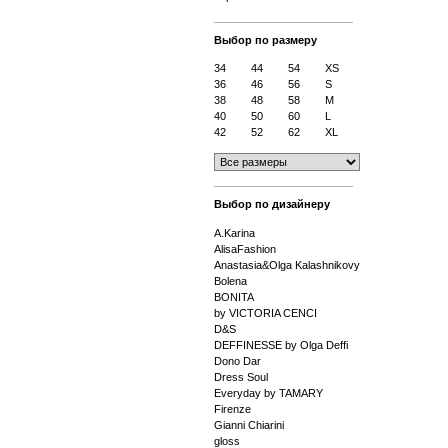
Выбор по размеру
34
44
54
XS
36
46
56
S
38
48
58
M
40
50
60
L
42
52
62
XL
Выбор по дизайнеру
A.Karina
AlisaFashion
Anastasia&Olga Kalashnikovy
Bolena
BONITA
by VICTORIA CENCI
D&S
DEFFINESSE by Olga Deffi
Dono Dar
Dress Soul
Everyday by TAMARY
Firenze
Gianni Chiarini
gloss