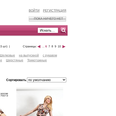
ВОЙТИ
РЕГИСТРАЦИЯ
ПОКА НИЧЕГО НЕТ
15 шт)
|
Страницы:
...
6
7
8
9
10
Шелковые
на выпускной
с рукавом
ые
Шерстяные
Трикотажные
Сортировать