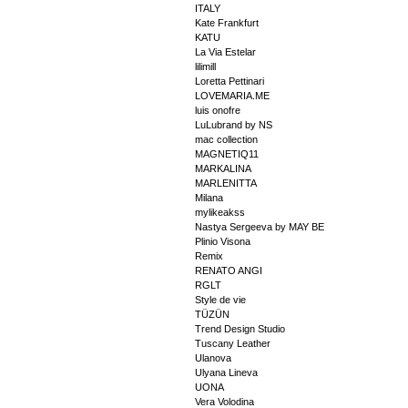
ITALY
Kate Frankfurt
KATU
La Via Estelar
lilimill
Loretta Pettinari
LOVEMARIA.ME
luis onofre
LuLubrand by NS
mac collection
MAGNETIQ11
MARKALINA
MARLENITTA
Milana
mylikeakss
Nastya Sergeeva by MAY BE
Plinio Visona
Remix
RENATO ANGI
RGLT
Style de vie
TÜZÜN
Trend Design Studio
Tuscany Leather
Ulanova
Ulyana Lineva
UONA
Vera Volodina