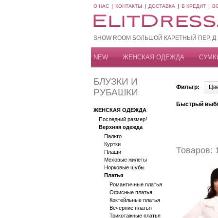
О НАС
КОНТАКТЫ
ДОСТАВКА
В КРЕДИТ
В
SHOW ROOM БОЛЬШОЙ КАРЕТНЫЙ ПЕР, Д 20
NEW
ЖЕНСКАЯ ОДЕЖДА
СУМК
БЛУЗКИ И
Фильтр:
Цв
РУБАШКИ
Быстрый выб
ЖЕНСКАЯ ОДЕЖДА
Последний размер!
Верхняя одежда
Пальто
Куртки
Товаров: 
Плащи
Меховые жилеты
Норковые шубы
Платья
Романтичные платья
Офисные платья
Коктейльные платья
Вечерние платья
Трикотажные платья