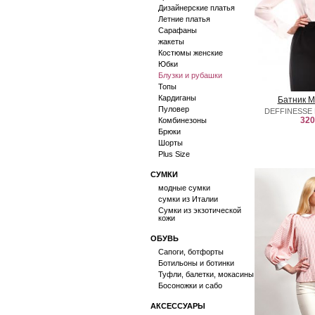
Дизайнерские платья
Летние платья
Сарафаны
жакеты
Костюмы женские
Юбки
Блузки и рубашки
Топы
Кардиганы
Батник 
Пуловер
DEFFINESSE 
320
Комбинезоны
Брюки
Шорты
Plus Size
СУМКИ
модные сумки
сумки из Италии
Сумки из экзотической
кожи
ОБУВЬ
Сапоги, ботфорты
Ботильоны и ботинки
Туфли, балетки, мокасины
Босоножки и сабо
АКСЕССУАРЫ