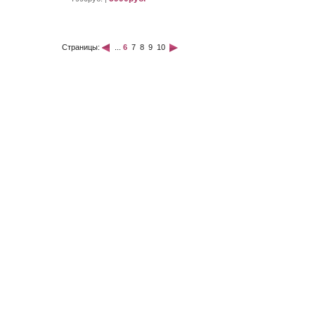
Страницы:
...
6
7
8
9
10