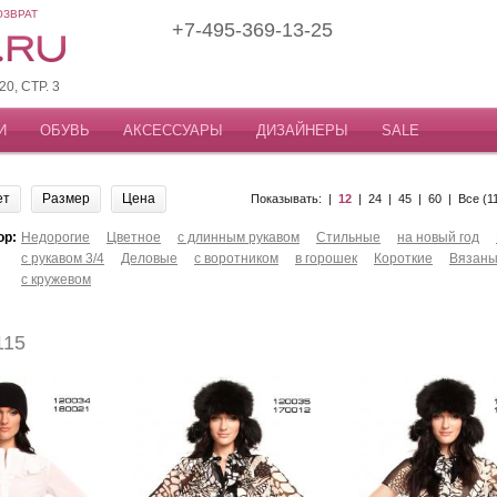
ОЗВРАТ
+7-495-369-13-25
, СТР. 3
И
ОБУВЬ
АКСЕССУАРЫ
ДИЗАЙНЕРЫ
SALE
ет
Размер
Цена
Показывать: |
12
|
24
|
45
|
60
|
Все (1
ор:
Недорогие
Цветное
с длинным рукавом
Стильные
на новый год
с рукавом 3/4
Деловые
с воротником
в горошек
Короткие
Вязан
с кружевом
115