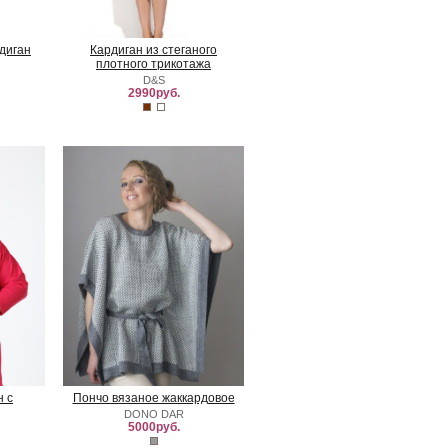
диган
Кардиган из стеганого
плотного трикотажа
D&S
2990руб.
н с
Пончо вязаное жаккардовое
DONO DAR
5000руб.