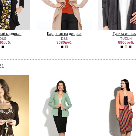
ый кардиган
Кардиган из джерси
Туника женск
D&S
D&S
TÜZÜN
80руб.
3080руб.
6900руб.
21