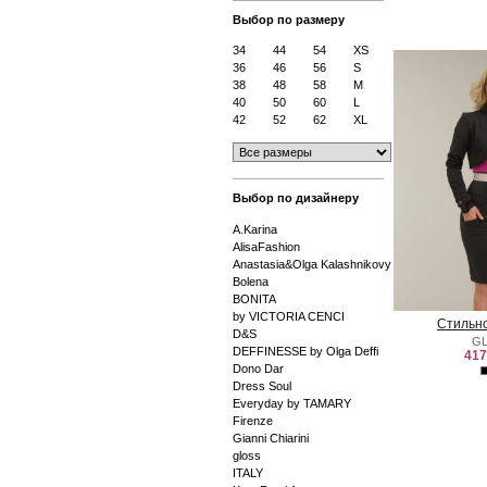
Выбор по размеру
34
44
54
XS
36
46
56
S
38
48
58
M
40
50
60
L
42
52
62
XL
Выбор по дизайнеру
A.Karina
AlisaFashion
Anastasia&Olga Kalashnikovy
Bolena
BONITA
by VICTORIA CENCI
Стильн
D&S
G
DEFFINESSE by Olga Deffi
417
Dono Dar
Dress Soul
Everyday by TAMARY
Firenze
Gianni Chiarini
gloss
ITALY