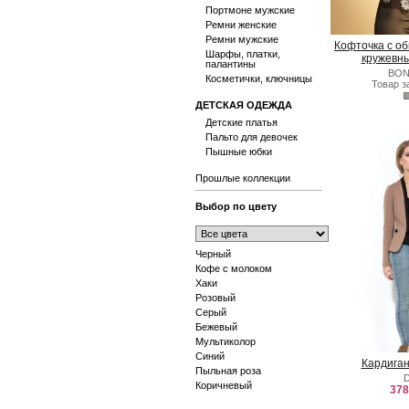
Портмоне мужские
Ремни женские
Ремни мужские
Кофточка с о
Шарфы, платки,
кружевн
палантины
BON
Косметички, ключницы
Товар з
ДЕТСКАЯ ОДЕЖДА
Детские платья
Пальто для девочек
Пышные юбки
Прошлые коллекции
Выбор по цвету
Черный
Кофе с молоком
Хаки
Розовый
Серый
Бежевый
Мультиколор
Синий
Кардиган
Пыльная роза
Коричневый
378