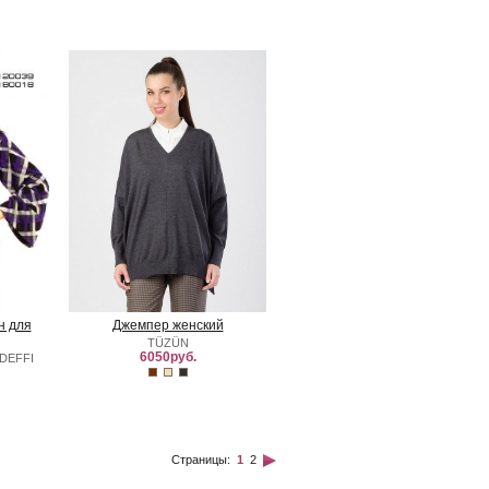
н для
Джемпер женский
TÜZÜN
6050руб.
DEFFI
Страницы:
1
2