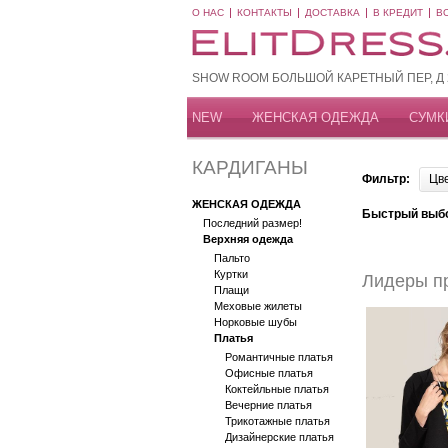
О НАС
КОНТАКТЫ
ДОСТАВКА
В КРЕДИТ
В
SHOW ROOM БОЛЬШОЙ КАРЕТНЫЙ ПЕР, Д 20
NEW
ЖЕНСКАЯ ОДЕЖДА
СУМК
КАРДИГАНЫ
Фильтр:
Цв
ЖЕНСКАЯ ОДЕЖДА
Быстрый выб
Последний размер!
Верхняя одежда
Пальто
Куртки
Лидеры п
Плащи
Меховые жилеты
Норковые шубы
Платья
Романтичные платья
Офисные платья
Коктейльные платья
Вечерние платья
Трикотажные платья
Дизайнерские платья