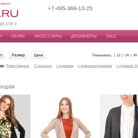
ОЗВРАТ
+7-495-369-13-25
, СТР. 3
И
ОБУВЬ
АКСЕССУАРЫ
ДИЗАЙНЕРЫ
SALE
ет
Размер
Цена
Показывать: |
12
|
24
|
45
ор:
Трикотажные
Стильные
с рукавом
с длинным рукавом
с рукавом 3/
родаж