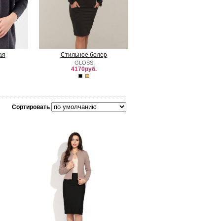
ая
Стильное болер
GLOSS
4170руб.
Сортировать