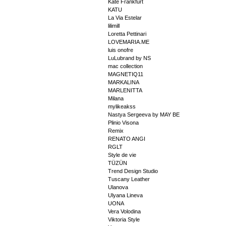
Kate Frankfurt
KATU
La Via Estelar
lilimill
Loretta Pettinari
LOVEMARIA.ME
luis onofre
LuLubrand by NS
mac collection
MAGNETIQ11
MARKALINA
MARLENITTA
Milana
mylikeakss
Nastya Sergeeva by MAY BE
Plinio Visona
Remix
RENATO ANGI
RGLT
Style de vie
TÜZÜN
Trend Design Studio
Tuscany Leather
Ulanova
Ulyana Lineva
UONA
Vera Volodina
Viktoria Style