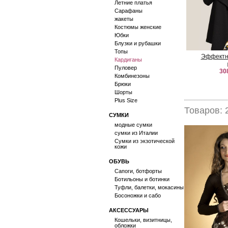
Летние платья
Сарафаны
жакеты
Костюмы женские
Юбки
Блузки и рубашки
Топы
Эффектн
Кардиганы
Пуловер
30
Комбинезоны
Брюки
Шорты
Plus Size
Товаров: 
СУМКИ
модные сумки
сумки из Италии
Сумки из экзотической
кожи
ОБУВЬ
Сапоги, ботфорты
Ботильоны и ботинки
Туфли, балетки, мокасины
Босоножки и сабо
АКСЕССУАРЫ
Кошельки, визитницы,
обложки