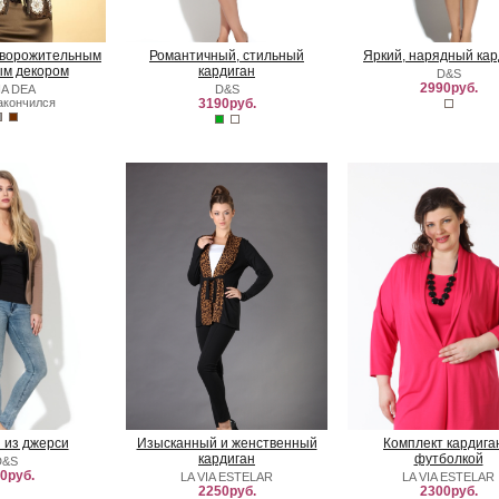
бворожительным
Романтичный, стильный
Яркий, нарядный кар
ым декором
кардиган
D&S
2990руб.
A DEA
D&S
акончился
3190руб.
 из джерси
Изысканный и женственный
Комплект кардига
кардиган
футболкой
D&S
0руб.
LA VIA ESTELAR
LA VIA ESTELAR
2250руб.
2300руб.