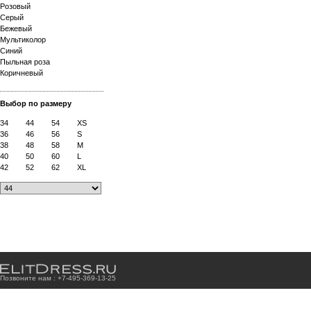
Розовый
Серый
Бежевый
Мультиколор
Синий
Пыльная роза
Коричневый
Выбор по размеру
34
44
54
XS
36
46
56
S
38
48
58
M
40
50
60
L
42
52
62
XL
Позвоните нам : +7
-4
9
5
-3
6
9
-1
3
-2
5