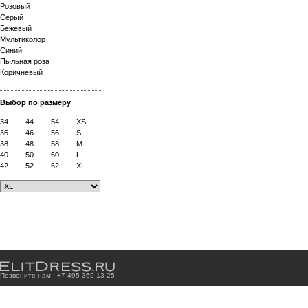
Розовый
Серый
Бежевый
Мультиколор
Синий
Пыльная роза
Коричневый
Выбор по размеру
34
44
54
XS
36
46
56
S
38
48
58
M
40
50
60
L
42
52
62
XL
Позвоните нам : +7
-4
9
5
-3
6
9
-1
3
-2
5