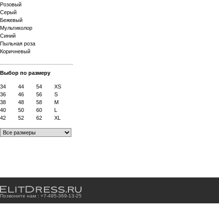
Розовый
Серый
Бежевый
Мультиколор
Синий
Пыльная роза
Коричневый
Выбор по размеру
34
44
54
XS
36
46
56
S
38
48
58
M
40
50
60
L
42
52
62
XL
Позвоните нам : +7
-4
9
5
-3
6
9
-1
3
-2
5