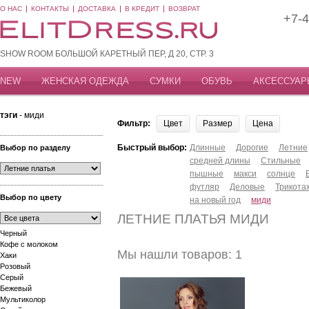
О НАС
КОНТАКТЫ
ДОСТАВКА
В КРЕДИТ
ВОЗВРАТ
+7-4
SHOW ROOM БОЛЬШОЙ КАРЕТНЫЙ ПЕР, Д 20, СТР. 3
NEW
ЖЕНСКАЯ ОДЕЖДА
СУМКИ
ОБУВЬ
АКСЕССУАР
тэги
- миди
Фильтр:
Цвет
Размер
Цена
Быстрый выбор:
Длинные
Дорогие
Летние
Выбор по разделу
средней длины
Стильные
пышные
макси
солнце
футляр
Деловые
Трикота
Выбор по цвету
на новый год
миди
ЛЕТНИЕ ПЛАТЬЯ МИДИ
Черный
Кофе с молоком
Мы нашли товаров: 1
Хаки
Розовый
Серый
Бежевый
Мультиколор