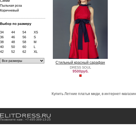
Синий
Пыльная роза
Коричневый
Выбор по размеру
34
44
54
XS
36
46
56
S
38
48
58
M
40
50
60
L
42
52
62
XL
Стильный красный сарафан
DRESS SOUL
9500руб.
Купить Летние платья миди, в интернет-магазин
Позвоните нам : +7
-4
9
5
-3
6
9
-1
3
-2
5