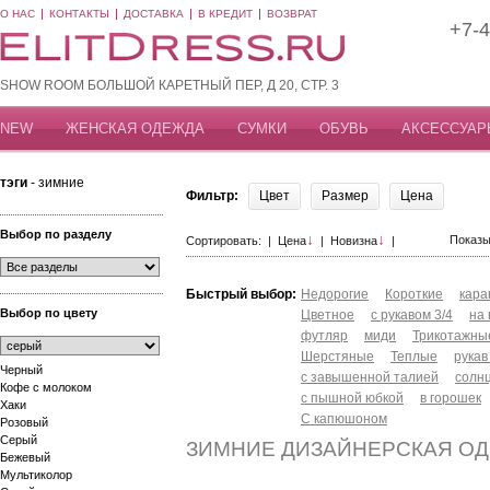
О НАС
КОНТАКТЫ
ДОСТАВКА
В КРЕДИТ
ВОЗВРАТ
+7-4
SHOW ROOM БОЛЬШОЙ КАРЕТНЫЙ ПЕР, Д 20, СТР. 3
NEW
ЖЕНСКАЯ ОДЕЖДА
СУМКИ
ОБУВЬ
АКСЕССУАР
тэги
- зимние
Фильтр:
Цвет
Размер
Цена
Выбор по разделу
↓
↓
Показы
Сортировать: |
Цена
|
Новизна
|
Быстрый выбор:
Недорогие
Короткие
кар
Выбор по цвету
Цветное
с рукавом 3/4
на
футляр
миди
Трикотажны
Шерстяные
Теплые
рукав
Черный
с завышенной талией
солн
Кофе с молоком
с пышной юбкой
в горошек
Хаки
С капюшоном
Розовый
Серый
ЗИМНИЕ ДИЗАЙНЕРСКАЯ О
Бежевый
Мультиколор