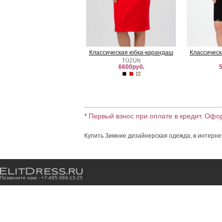
Классическая юбка-карандаш
Классическ
TÜZÜN
6600руб.
5
* Первый взнос при оплате в кредит. Офо
Купить Зимние дизайнерская одежда, в интерне
Позвоните нам : +7
-4
9
5
-3
6
9
-1
3
-2
5