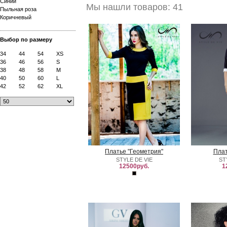
Синий
Мы нашли товаров: 41
Пыльная роза
Коричневый
Выбор по размеру
34
44
54
XS
36
46
56
S
38
48
58
M
40
50
60
L
42
52
62
XL
Платье "Геометрия"
Плат
STYLE DE VIE
ST
12500руб.
1