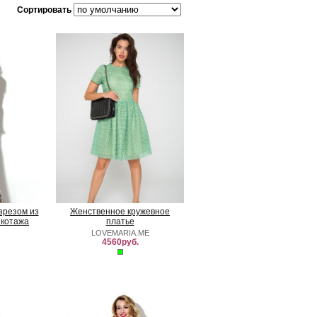
Сортировать
зрезом из
Женственное кружевное
икотажа
платье
LOVEMARIA.ME
4560руб.