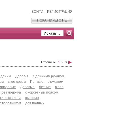
ВОЙТИ
РЕГИСТРАЦИЯ
ПОКА НИЧЕГО НЕТ
Страницы:
1
2
3
 длины
Дорогие
с длинным рукавом
хом
с кружевом
Прямые
с рукавом
ипюровые
Деловые
Летние
в пол
ырез лодочка
с корсетным поясом
стиле стиляги
пышные
с воротником
для полных