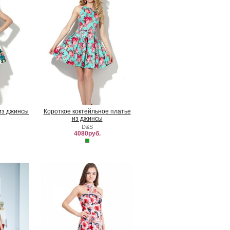
из джинсы
Короткое коктейльное платье
из джинсы
D&S
4080руб.