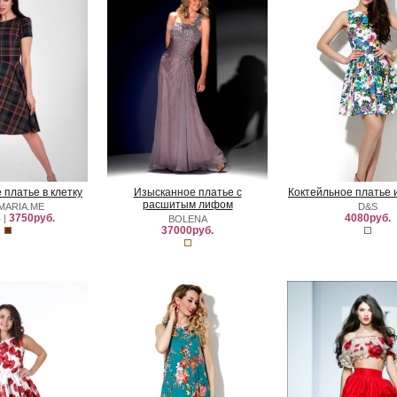
платье в клетку
Изысканное платье с
Коктейльное платье 
расшитым лифом
MARIA.ME
D&S
3750руб.
4080руб.
.
|
BOLENA
37000руб.