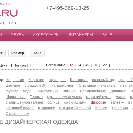
ОЗВРАТ
+7-495-369-13-25
, СТР. 3
И
ОБУВЬ
АКСЕССУАРЫ
ДИЗАЙНЕРЫ
SALE
ет
Размер
Цена
↓
↓
Показывать: |
12
|
24
|
45
|
60
|
Все
|
Цена
|
Новизна
|
ор:
Недорогие
Короткие
карандаш
Шелковые
на новый год
средней
Цветное
с рукавом 3/4
на выпускной
Стильные
Вязаные
с запа
футляр
миди
Трикотажные
Зимние
Расклешенные
Длинные
Г
Шерстяные
Теплые
рукав летучая мышь
короткий рукав
макси
в
с завышенной талией
солнце
со складками
Широкие
в клетку
в 
с пышной юбкой
в горошек
с открытой спиной
плиссе
трапеция
С капюшоном
Е ДИЗАЙНЕРСКАЯ ОДЕЖДА