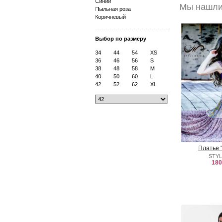
Синий
Мы нашли 
Пыльная роза
Коричневый
Выбор по размеру
34
44
54
XS
36
46
56
S
38
48
58
M
40
50
60
L
42
52
62
XL
Платье 
STYL
180