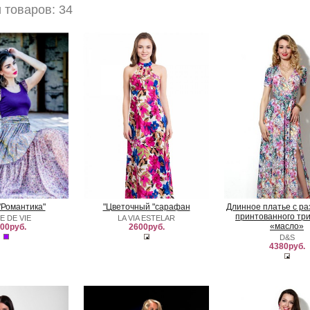
товаров: 34
"Романтика"
"Цветочный "сарафан
Длинное платье с ра
принтованного тр
E DE VIE
LA VIA ESTELAR
«масло»
00руб.
2600руб.
D&S
4380руб.