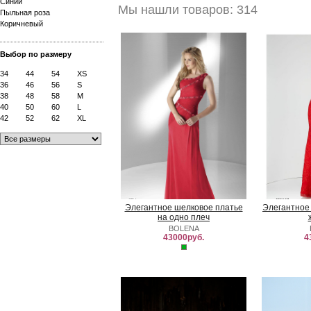
Синий
Мы нашли товаров: 314
Пыльная роза
Коричневый
Выбор по размеру
34
44
54
XS
36
46
56
S
38
48
58
M
40
50
60
L
42
52
62
XL
Элегантное шелковое платье
Элегантное
на одно плеч
BOLENA
43000руб.
4