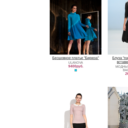
Бесшовное платье "Бирюза"
Блуза "па
вставк
ULANOVA
9400руб.
МОДНЫ
ВА
2