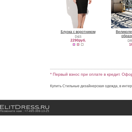
Блузка с воротником
Великоле
образ
D&S
2290руб.
DR
1
* Первый взнос при оплате в кредит. Офо
Купить Стильные дизайнерская одежда, в интер
Позвоните нам : +7
-4
9
5
-3
6
9
-1
3
-2
5