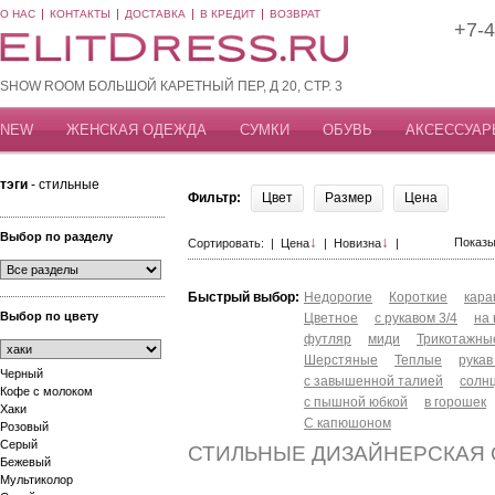
О НАС
КОНТАКТЫ
ДОСТАВКА
В КРЕДИТ
ВОЗВРАТ
+7-4
SHOW ROOM БОЛЬШОЙ КАРЕТНЫЙ ПЕР, Д 20, СТР. 3
NEW
ЖЕНСКАЯ ОДЕЖДА
СУМКИ
ОБУВЬ
АКСЕССУАР
тэги
- стильные
Фильтр:
Цвет
Размер
Цена
Выбор по разделу
↓
↓
Показы
Сортировать: |
Цена
|
Новизна
|
Быстрый выбор:
Недорогие
Короткие
кар
Выбор по цвету
Цветное
с рукавом 3/4
на
футляр
миди
Трикотажны
Шерстяные
Теплые
рукав
Черный
с завышенной талией
солн
Кофе с молоком
с пышной юбкой
в горошек
Хаки
С капюшоном
Розовый
Серый
СТИЛЬНЫЕ ДИЗАЙНЕРСКАЯ
Бежевый
Мультиколор