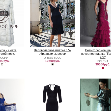
уба из меха
Великолепное платье с V-
Великолепное ше
ской норки
образным вырезом
вечернее платье "Г
сок"
ОССИЯ
DRESS SOUL
90руб.
10500руб.
BOLENA
39000руб.