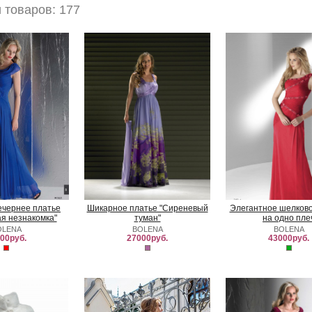
 товаров: 177
ечернее платье
Шикарное платье "Сиреневый
Элегантное шелково
я незнакомка"
туман"
на одно пле
OLENA
BOLENA
BOLENA
00руб.
27000руб.
43000руб.