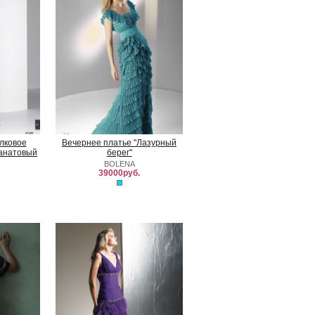
лковое
Вечернее платье "Лазурный
ранатовый
берег"
BOLENA
39000руб.