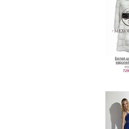
Белая ш
европей
Р
729