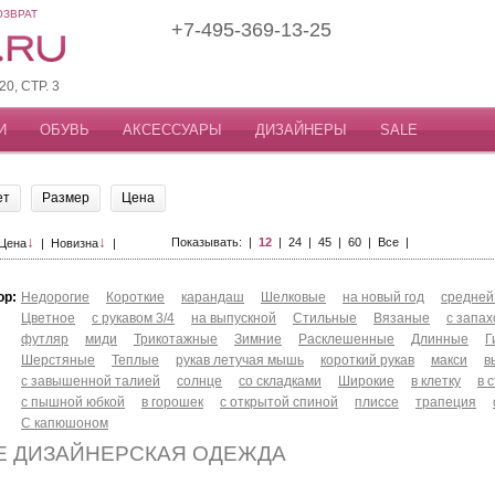
ОЗВРАТ
+7-495-369-13-25
, СТР. 3
И
ОБУВЬ
АКСЕССУАРЫ
ДИЗАЙНЕРЫ
SALE
ет
Размер
Цена
↓
↓
Показывать: |
12
|
24
|
45
|
60
|
Все
|
Цена
|
Новизна
|
ор:
Недорогие
Короткие
карандаш
Шелковые
на новый год
средней
Цветное
с рукавом 3/4
на выпускной
Стильные
Вязаные
с запа
футляр
миди
Трикотажные
Зимние
Расклешенные
Длинные
Г
Шерстяные
Теплые
рукав летучая мышь
короткий рукав
макси
в
с завышенной талией
солнце
со складками
Широкие
в клетку
в 
с пышной юбкой
в горошек
с открытой спиной
плиссе
трапеция
С капюшоном
Е ДИЗАЙНЕРСКАЯ ОДЕЖДА