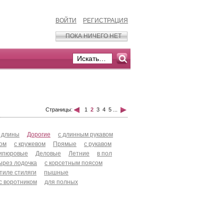
ВОЙТИ
РЕГИСТРАЦИЯ
ПОКА НИЧЕГО НЕТ
Страницы:
1
2
3
4
5
...
 длины
Дорогие
с длинным рукавом
хом
с кружевом
Прямые
с рукавом
ипюровые
Деловые
Летние
в пол
ырез лодочка
с корсетным поясом
стиле стиляги
пышные
с воротником
для полных