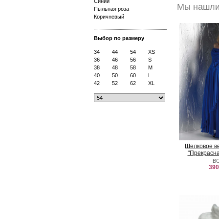
Синий
Мы нашли
Пыльная роза
Коричневый
Выбор по размеру
34
44
54
XS
36
46
56
S
38
48
58
M
40
50
60
L
42
52
62
XL
Шелковое в
"Прекрасна
B
390