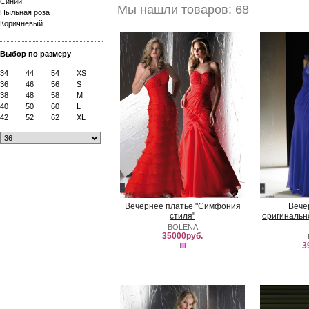
Синий
Мы нашли товаров: 68
Пыльная роза
Коричневый
Выбор по размеру
34
44
54
XS
36
46
56
S
38
48
58
M
40
50
60
L
42
52
62
XL
Вечернее платье "Симфония
Вече
стиля"
оригинальн
BOLENA
35000руб.
3