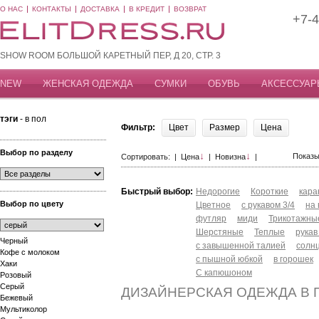
О НАС
КОНТАКТЫ
ДОСТАВКА
В КРЕДИТ
ВОЗВРАТ
+7-4
SHOW ROOM БОЛЬШОЙ КАРЕТНЫЙ ПЕР, Д 20, СТР. 3
NEW
ЖЕНСКАЯ ОДЕЖДА
СУМКИ
ОБУВЬ
АКСЕССУАР
тэги
- в пол
Фильтр:
Цвет
Размер
Цена
Выбор по разделу
↓
↓
Показы
Сортировать: |
Цена
|
Новизна
|
Быстрый выбор:
Недорогие
Короткие
кар
Выбор по цвету
Цветное
с рукавом 3/4
на
футляр
миди
Трикотажны
Шерстяные
Теплые
рукав
Черный
с завышенной талией
солн
Кофе с молоком
с пышной юбкой
в горошек
Хаки
С капюшоном
Розовый
Серый
ДИЗАЙНЕРСКАЯ ОДЕЖДА В 
Бежевый
Мультиколор