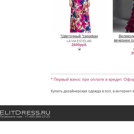
"Цветочный "сарафан
Великол
вечернее п
LA VIA ESTELAR
2600руб.
3
* Первый взнос при оплате в кредит. Офо
Купить дизайнерская одежда в пол, в интернет-
Позвоните нам : +7
-4
9
5
-3
6
9
-1
3
-2
5