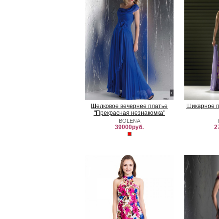
Шелковое вечернее платье
Шикарное п
"Прекрасная незнакомка"
BOLENA
39000руб.
2