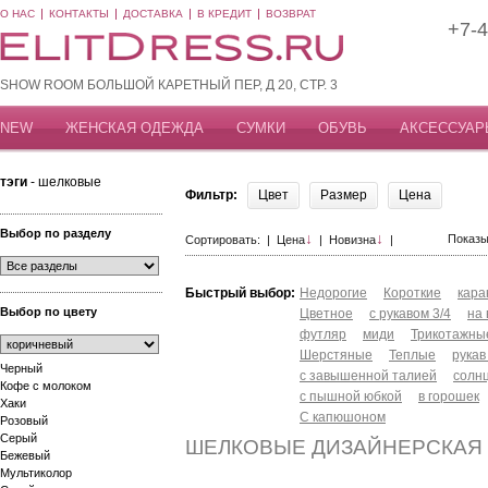
О НАС
КОНТАКТЫ
ДОСТАВКА
В КРЕДИТ
ВОЗВРАТ
+7-4
SHOW ROOM БОЛЬШОЙ КАРЕТНЫЙ ПЕР, Д 20, СТР. 3
NEW
ЖЕНСКАЯ ОДЕЖДА
СУМКИ
ОБУВЬ
АКСЕССУАР
тэги
- шелковые
Фильтр:
Цвет
Размер
Цена
Выбор по разделу
↓
↓
Показы
Сортировать: |
Цена
|
Новизна
|
Быстрый выбор:
Недорогие
Короткие
кар
Выбор по цвету
Цветное
с рукавом 3/4
на
футляр
миди
Трикотажны
Шерстяные
Теплые
рукав
Черный
с завышенной талией
солн
Кофе с молоком
с пышной юбкой
в горошек
Хаки
С капюшоном
Розовый
Серый
ШЕЛКОВЫЕ ДИЗАЙНЕРСКАЯ
Бежевый
Мультиколор