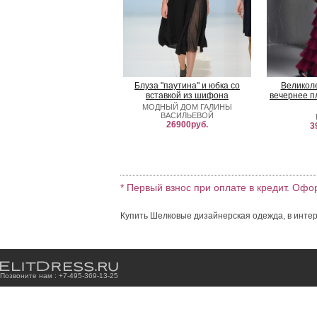
Блуза "паутина" и юбка со
Великол
вставкой из шифона
вечернее п
МОДНЫЙ ДОМ ГАЛИНЫ
ВАСИЛЬЕВОЙ
26900руб.
3
* Первый взнос при оплате в кредит. Офо
Купить Шелковые дизайнерская одежда, в интер
Позвоните нам : +7
-4
9
5
-3
6
9
-1
3
-2
5