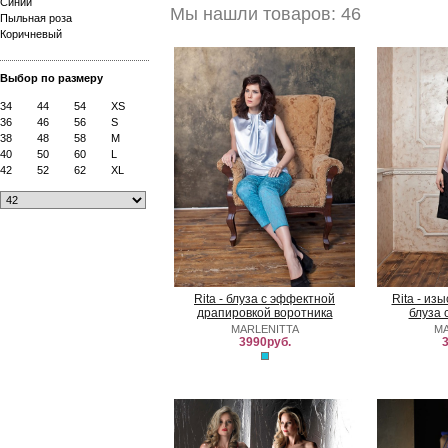
Синий
Мы нашли товаров: 46
Пыльная роза
Коричневый
Выбор по размеру
34
44
54
XS
36
46
56
S
38
48
58
M
40
50
60
L
42
52
62
XL
Rita - блуза с эффектной
Rita - из
драпировкой воротника
блуза 
MARLENITTA
MA
3990руб.
3