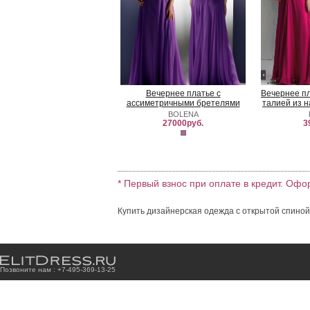
Вечернее платье с
Вечернее п
ассиметричными бретелями
талией из 
BOLENA
27000руб.
3
* Первый взнос при оплате в кредит. Офо
Купить дизайнерская одежда с открытой спиной,
Позвоните нам : +7
-4
9
5
-3
6
9
-1
3
-2
5