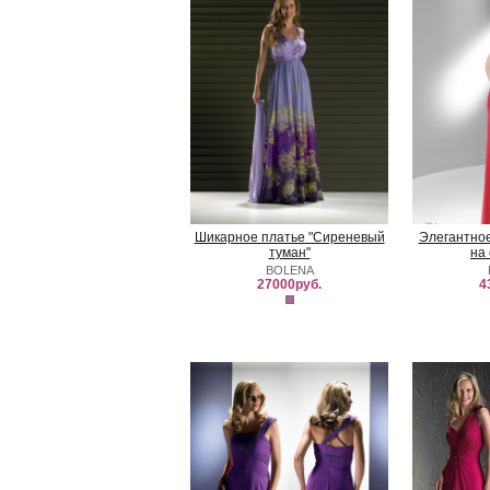
Шикарное платье "Сиреневый
Элегантное
туман"
на
BOLENA
27000руб.
4