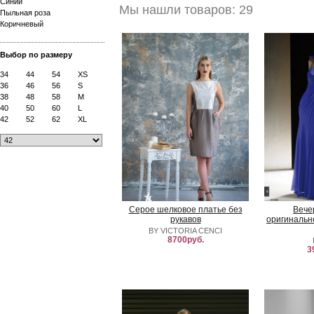
Синий
Мы нашли товаров: 29
Пыльная роза
Коричневый
Выбор по размеру
34
44
54
XS
36
46
56
S
38
48
58
M
40
50
60
L
42
52
62
XL
Серое шелковое платье без
Вече
рукавов
оригинальн
BY VICTORIA CENCI
8700руб.
3