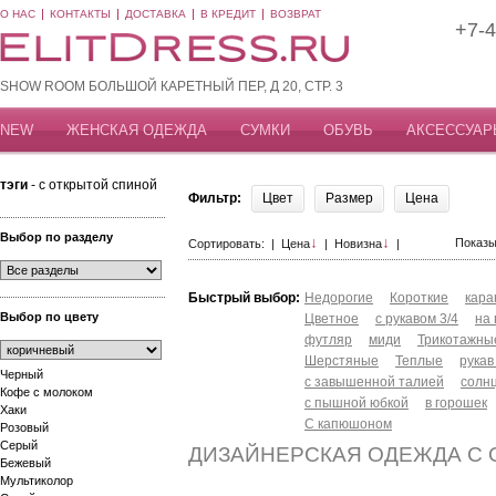
О НАС
КОНТАКТЫ
ДОСТАВКА
В КРЕДИТ
ВОЗВРАТ
+7-4
SHOW ROOM БОЛЬШОЙ КАРЕТНЫЙ ПЕР, Д 20, СТР. 3
NEW
ЖЕНСКАЯ ОДЕЖДА
СУМКИ
ОБУВЬ
АКСЕССУАР
тэги
- с открытой спиной
Фильтр:
Цвет
Размер
Цена
Выбор по разделу
↓
↓
Показы
Сортировать: |
Цена
|
Новизна
|
Быстрый выбор:
Недорогие
Короткие
кар
Выбор по цвету
Цветное
с рукавом 3/4
на
футляр
миди
Трикотажны
Шерстяные
Теплые
рукав
Черный
с завышенной талией
солн
Кофе с молоком
с пышной юбкой
в горошек
Хаки
С капюшоном
Розовый
Серый
ДИЗАЙНЕРСКАЯ ОДЕЖДА С
Бежевый
Мультиколор