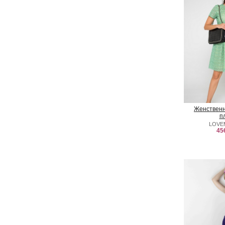
Женственн
п
LOVE
45