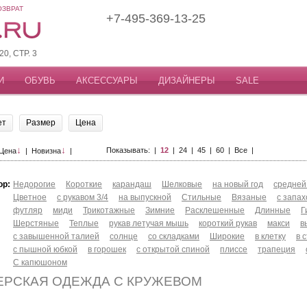
ОЗВРАТ
+7-495-369-13-25
, СТР. 3
И
ОБУВЬ
АКСЕССУАРЫ
ДИЗАЙНЕРЫ
SALE
ет
Размер
Цена
↓
↓
Показывать: |
12
|
24
|
45
|
60
|
Все
|
Цена
|
Новизна
|
ор:
Недорогие
Короткие
карандаш
Шелковые
на новый год
средней
Цветное
с рукавом 3/4
на выпускной
Стильные
Вязаные
с запа
футляр
миди
Трикотажные
Зимние
Расклешенные
Длинные
Г
Шерстяные
Теплые
рукав летучая мышь
короткий рукав
макси
в
с завышенной талией
солнце
со складками
Широкие
в клетку
в 
с пышной юбкой
в горошек
с открытой спиной
плиссе
трапеция
С капюшоном
ЕРСКАЯ ОДЕЖДА С КРУЖЕВОМ