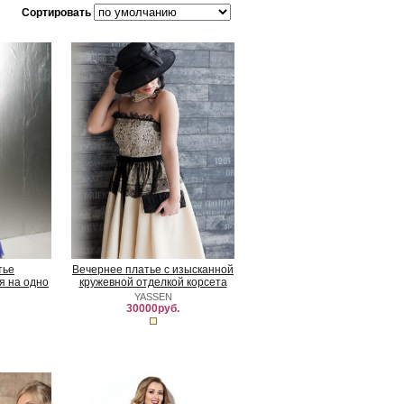
Сортировать
тье
Вечернее платье с изысканной
я на одно
кружевной отделкой корсета
YASSEN
30000руб.