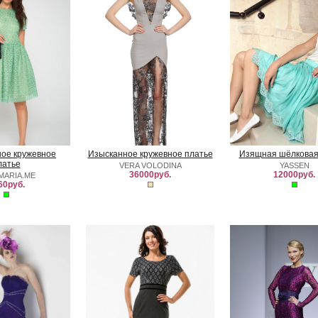
ое кружевное
Изысканное кружевное платье
Изящная шёлковая
латье
VERA VOLODINA
YASSEN
36000руб.
12000руб.
MARIA.ME
60руб.