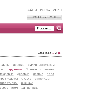
ВОЙТИ
РЕГИСТРАЦИЯ
ПОКА НИЧЕГО НЕТ
Страницы:
1
2
 длины
Дорогие
с длинным рукавом
хом
с кружевом
Прямые
с рукавом
ипюровые
Деловые
Летние
в пол
ырез лодочка
с корсетным поясом
стиле стиляги
пышные
с воротником
для полных