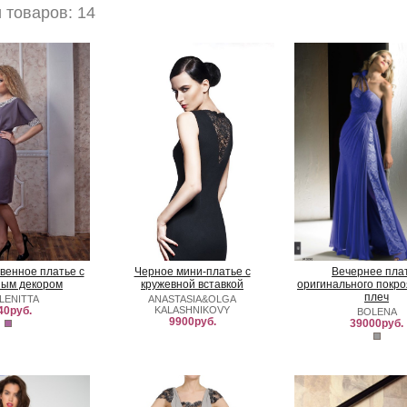
товаров: 14
твенное платье с
Черное мини-платье с
Вечернее пла
ным декором
кружевной вставкой
оригинального покро
плеч
LENITTA
ANASTASIA&OLGA
40руб.
KALASHNIKOVY
BOLENA
9900руб.
39000руб.