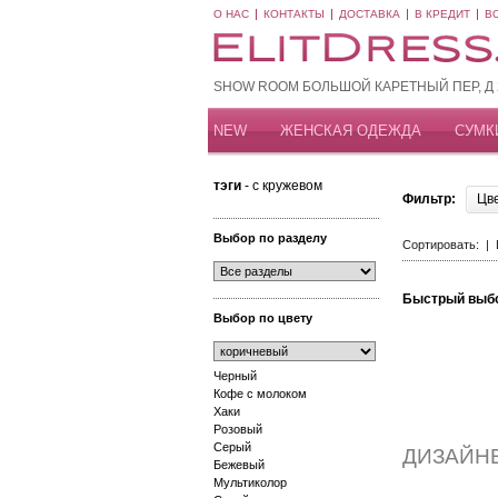
О НАС
КОНТАКТЫ
ДОСТАВКА
В КРЕДИТ
В
SHOW ROOM БОЛЬШОЙ КАРЕТНЫЙ ПЕР, Д 20
NEW
ЖЕНСКАЯ ОДЕЖДА
СУМК
тэги
- с кружевом
Фильтр:
Цв
Выбор по разделу
Сортировать: |
Быстрый выб
Выбор по цвету
Черный
Кофе с молоком
Хаки
Розовый
Серый
ДИЗАЙН
Бежевый
Мультиколор