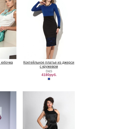
 юбочка
Коктейльное платье из джерси
с кружевом
D&S
4180руб.