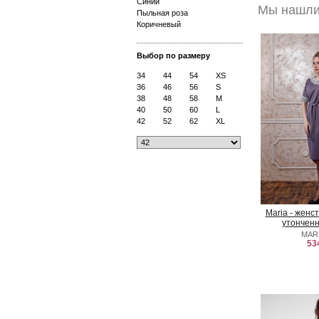
Синий
Мы нашли 
Пыльная роза
Коричневый
Выбор по размеру
34
44
54
XS
36
46
56
S
38
48
58
M
40
50
60
L
42
52
62
XL
Maria - женс
утончен
MAR
53