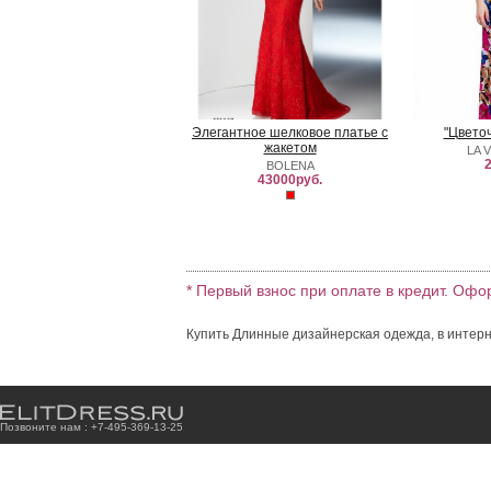
Элегантное шелковое платье с
"Цвето
жакетом
LA 
2
BOLENA
43000руб.
* Первый взнос при оплате в кредит. Офо
Купить Длинные дизайнерская одежда, в интерн
Позвоните нам : +7
-4
9
5
-3
6
9
-1
3
-2
5