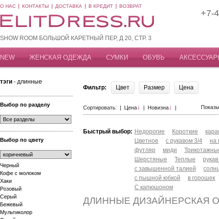
О НАС
КОНТАКТЫ
ДОСТАВКА
В КРЕДИТ
ВОЗВРАТ
+7-4
SHOW ROOM БОЛЬШОЙ КАРЕТНЫЙ ПЕР, Д 20, СТР. 3
NEW
ЖЕНСКАЯ ОДЕЖДА
СУМКИ
ОБУВЬ
АКСЕССУАР
тэги
- длинные
Фильтр:
Цвет
Размер
Цена
Выбор по разделу
↓
↓
Показы
Сортировать: |
Цена
|
Новизна
|
Быстрый выбор:
Недорогие
Короткие
кар
Выбор по цвету
Цветное
с рукавом 3/4
на
футляр
миди
Трикотажны
Шерстяные
Теплые
рукав
Черный
с завышенной талией
солн
Кофе с молоком
с пышной юбкой
в горошек
Хаки
С капюшоном
Розовый
Серый
ДЛИННЫЕ ДИЗАЙНЕРСКАЯ 
Бежевый
Мультиколор