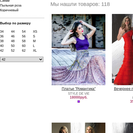
Синий
Мы нашли товаров: 118
Пыльная роза
Коричневый
Выбор по размеру
34
44
54
XS
36
46
56
S
38
48
58
M
40
50
60
L
42
52
62
XL
Платье "Романтика"
Вечернее 
STYLE DE VIE
18000руб.
3