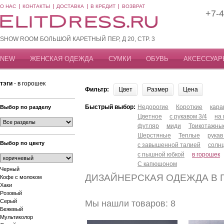
О НАС
КОНТАКТЫ
ДОСТАВКА
В КРЕДИТ
ВОЗВРАТ
+7-4
SHOW ROOM БОЛЬШОЙ КАРЕТНЫЙ ПЕР, Д 20, СТР. 3
NEW
ЖЕНСКАЯ ОДЕЖДА
СУМКИ
ОБУВЬ
АКСЕССУАР
тэги
- в горошек
Фильтр:
Цвет
Размер
Цена
Быстрый выбор:
Недорогие
Короткие
кар
Выбор по разделу
Цветное
с рукавом 3/4
на
футляр
миди
Трикотажны
Шерстяные
Теплые
рукав
Выбор по цвету
с завышенной талией
солн
с пышной юбкой
в горошек
С капюшоном
Черный
ДИЗАЙНЕРСКАЯ ОДЕЖДА В 
Кофе с молоком
Хаки
Розовый
Серый
Мы нашли товаров: 8
Бежевый
Мультиколор