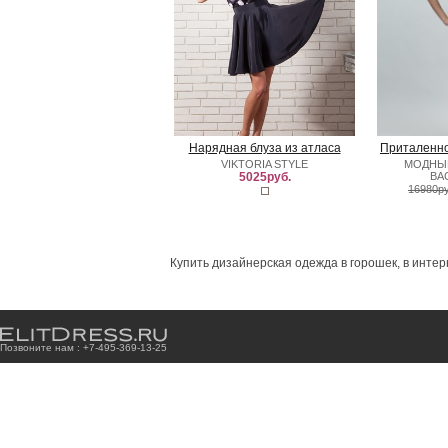
Нарядная блуза из атласа
Приталенно
VIKTORIA STYLE
МОДНЫ
5025руб.
ВА
16980ру
Купить дизайнерская одежда в горошек, в интер
Позвоните нам : +7
-4
9
5
-3
6
9
-1
3
-2
5