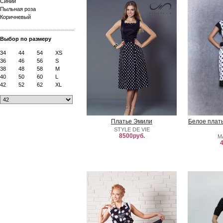
Синий
Пыльная роза
Коричневый
Выбор по размеру
34
44
54
XS
36
46
56
S
38
48
58
M
40
50
60
L
42
52
62
XL
Платье Эмили
Белое плат
STYLE DE VIE
8500руб.
M
4