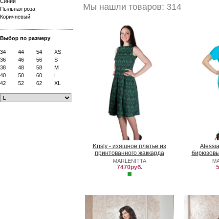
Синий
Мы нашли товаров: 314
Пыльная роза
Коричневый
Выбор по размеру
34
44
54
XS
36
46
56
S
38
48
58
M
40
50
60
L
42
52
62
XL
Kristy - изящное платье из
Alessi
принтованного жаккарда
бирюзовы
MARLENITTA
MA
7470руб.
5