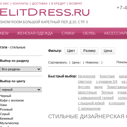
О НАС
КОНТАКТЫ
ДОСТАВКА
В КРЕДИТ
ВОЗВРАТ
+7-4
SHOW ROOM БОЛЬШОЙ КАРЕТНЫЙ ПЕР, Д 20, СТР. 3
NEW
ЖЕНСКАЯ ОДЕЖДА
СУМКИ
ОБУВЬ
АКСЕССУАР
тэги
- стильные
Фильтр:
Цвет
Размер
Цена
Выбор по разделу
↓
↓
Показы
Сортировать: |
Цена
|
Новизна
|
Быстрый выбор:
Недорогие
Короткие
кар
Выбор по цвету
Цветное
с рукавом 3/4
на
футляр
миди
Трикотажны
Шерстяные
Теплые
рукав
Черный
с завышенной талией
солн
Кофе с молоком
с пышной юбкой
в горошек
Хаки
С капюшоном
Розовый
Серый
СТИЛЬНЫЕ ДИЗАЙНЕРСКАЯ
Бежевый
Мультиколор