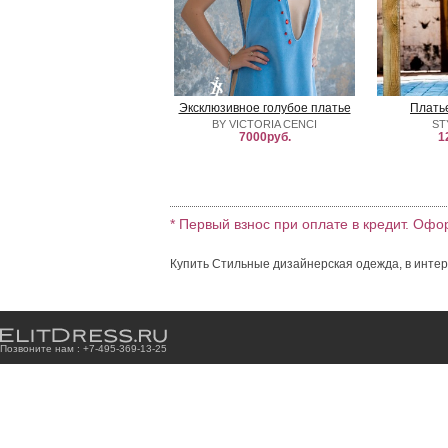
Эксклюзивное голубое платье
Плать
BY VICTORIA CENCI
ST
7000руб.
1
* Первый взнос при оплате в кредит. Офо
Купить Стильные дизайнерская одежда, в интер
Позвоните нам : +7
-4
9
5
-3
6
9
-1
3
-2
5