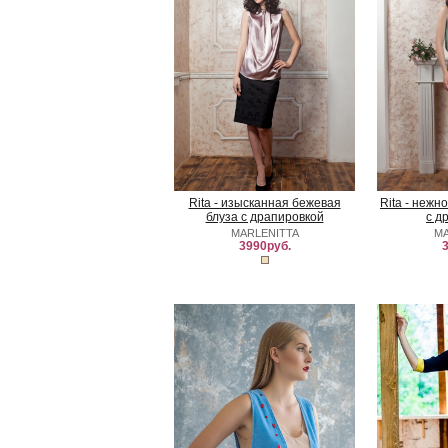
Rita - изысканная бежевая
Rita - нежн
блуза с драпировкой
с д
MARLENITTA
MA
3990руб.
3