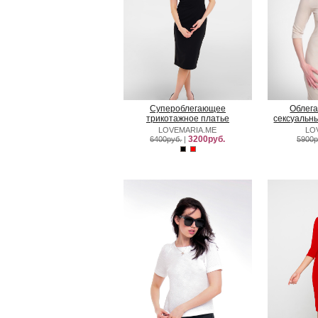
Супероблегающее
Облега
трикотажное платье
сексуальн
LOVEMARIA.ME
LO
3200руб.
6400руб.
|
5900р