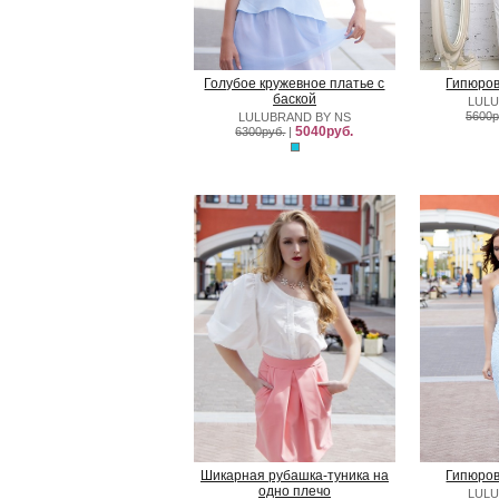
Голубое кружевное платье с
Гипюров
баской
LULU
5600р
LULUBRAND BY NS
5040руб.
6300руб.
|
Шикарная рубашка-туника на
Гипюров
одно плечо
LULU