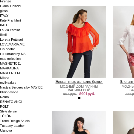
Firenze
Gianni Chiarini
gloss
ITALY
Kate Frankfurt
KATU
La Via Estelar
lilimill
Loretta Pettinari
LOVEMARIA.ME
luis onofre
LuLubrand by NS
mac collection
MAGNETIQ11
MARKALINA
MARLENITTA
Milana
Элегантные женские брюки
Элегант
mylikeakss
МОДНЫЙ ДОМ ГАЛИНЫ
МОДНЫ
Nastya Sergeeva by MAY BE
ВАСИЛЬЕВОЙ
В
Plinio Visona
8901руб.
9890руб.
|
7980р
Remix
RENATO ANGI
RGLT
Style de vie
TÜZÜN
Trend Design Studio
Tuscany Leather
Ulanova