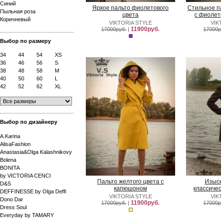
Синий
Яркое пальто фиолетового
Стильное п
Пыльная роза
цвета
с фиолет
Коричневый
VIKTORIA STYLE
VIK
11900руб.
17000руб.
|
17000р
Выбор по размеру
34
44
54
XS
36
46
56
S
38
48
58
M
40
50
60
L
42
52
62
XL
Выбор по дизайнеру
A.Karina
AlisaFashion
Anastasia&Olga Kalashnikovy
Bolena
BONITA
by VICTORIA CENCI
Пальто желтого цвета с
Изыск
D&S
капюшоном
классичес
DEFFINESSE by Olga Deffi
VIKTORIA STYLE
VIK
Dono Dar
11900руб.
17000руб.
|
17000р
Dress Soul
Everyday by TAMARY