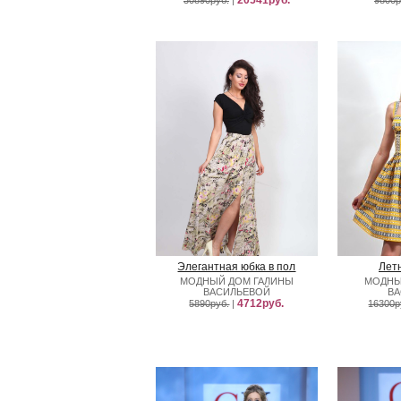
20541руб.
30890руб.
|
9800р
Элегантная юбка в пол
Лет
МОДНЫЙ ДОМ ГАЛИНЫ
МОДНЫ
ВАСИЛЬЕВОЙ
В
4712руб.
5890руб.
|
16300р