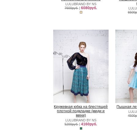
LULUBRAND BY NS
6080руб.
7600руб.
|
LULU
6500р
Кружевная юбка на блестящей
Пышная ле
плотной подкладке (миди и
LULU
мини)
4500р
LULUBRAND BY NS
4160руб.
5200руб.
|