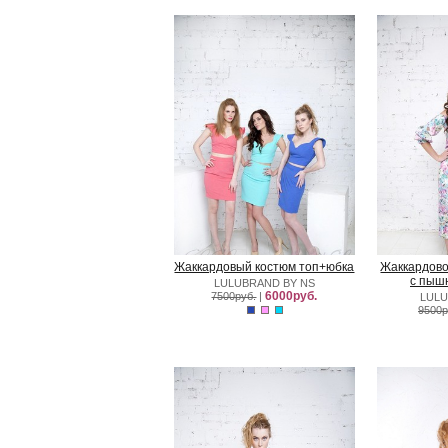
Жаккардовый костюм топ+юбка
Жаккардово
с пыш
LULUBRAND BY NS
6000руб.
7500руб.
|
LULU
9500р