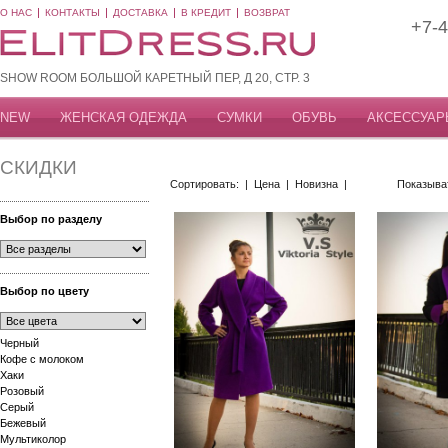
О НАС
КОНТАКТЫ
ДОСТАВКА
В КРЕДИТ
ВОЗВРАТ
+7-4
SHOW ROOM БОЛЬШОЙ КАРЕТНЫЙ ПЕР, Д 20, СТР. 3
NEW
ЖЕНСКАЯ ОДЕЖДА
СУМКИ
ОБУВЬ
АКСЕССУАР
СКИДКИ
Сортировать: |
Цена
|
Новизна
|
Показыва
Выбор по разделу
Выбор по цвету
Черный
Кофе с молоком
Хаки
Розовый
Серый
Бежевый
Мультиколор