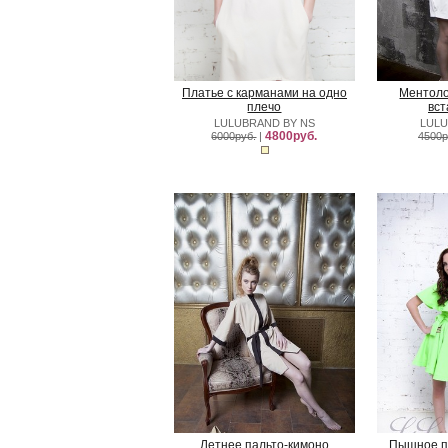
Платье с карманами на одно
Ментоло
плечо
вст
LULUBRAND BY NS
LULU
4800руб.
6000руб.
|
4500р
Летнее пальто-кимоно
Пышное п