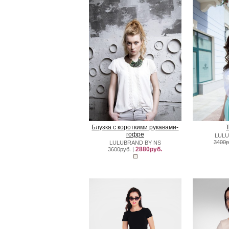
Блузка с короткими рукавами-
гофре
LULU
3400р
LULUBRAND BY NS
2880руб.
3600руб.
|