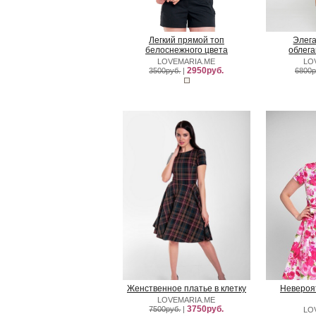
Легкий прямой топ
Элег
белоснежного цвета
облег
LOVEMARIA.ME
LO
2950руб.
3500руб.
|
6800р
Женственное платье в клетку
Невероя
LOVEMARIA.ME
3750руб.
7500руб.
|
LO