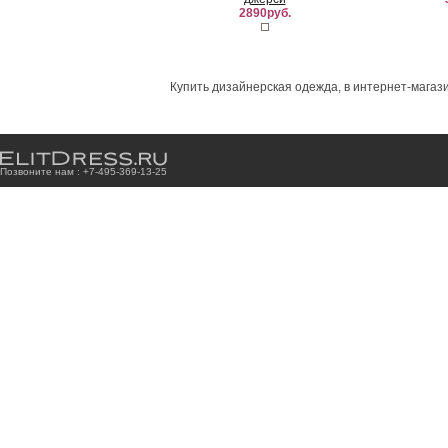
2890руб.
Купить дизайнерская одежда, в интернет-магази
Позвоните нам : +7
-4
9
5
-3
6
9
-1
3
-2
5