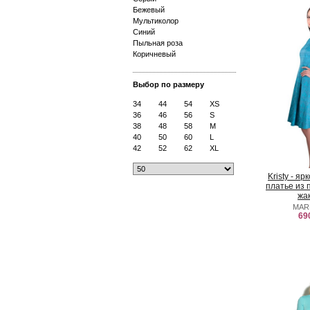
Бежевый
Мультиколор
Синий
Пыльная роза
Коричневый
Выбор по размеру
34
44
54
XS
36
46
56
S
38
48
58
M
40
50
60
L
42
52
62
XL
Kristy - я
платье из 
жа
MAR
69