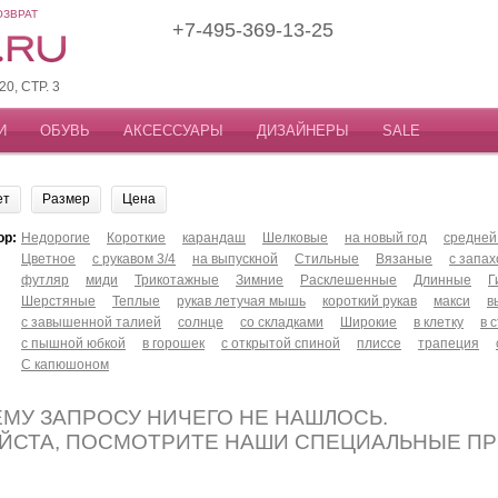
ОЗВРАТ
+7-495-369-13-25
, СТР. 3
И
ОБУВЬ
АКСЕССУАРЫ
ДИЗАЙНЕРЫ
SALE
ет
Размер
Цена
ор:
Недорогие
Короткие
карандаш
Шелковые
на новый год
средней
Цветное
с рукавом 3/4
на выпускной
Стильные
Вязаные
с запа
футляр
миди
Трикотажные
Зимние
Расклешенные
Длинные
Г
Шерстяные
Теплые
рукав летучая мышь
короткий рукав
макси
в
с завышенной талией
солнце
со складками
Широкие
в клетку
в 
с пышной юбкой
в горошек
с открытой спиной
плиссе
трапеция
С капюшоном
МУ ЗАПРОСУ НИЧЕГО НЕ НАШЛОСЬ.
ЙСТА, ПОСМОТРИТЕ НАШИ СПЕЦИАЛЬНЫЕ П