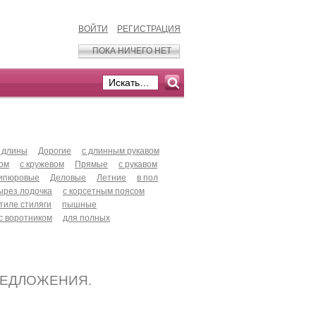
ВОЙТИ
РЕГИСТРАЦИЯ
ПОКА НИЧЕГО НЕТ
 длины
Дорогие
с длинным рукавом
хом
с кружевом
Прямые
с рукавом
ипюровые
Деловые
Летние
в пол
ырез лодочка
с корсетным поясом
стиле стиляги
пышные
с воротником
для полных
РЕДЛОЖЕНИЯ.