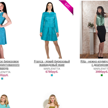
ркое бирюзовое
Franca - яркий бирюзовый
Rita - нежно-изумр
принтованного
жаккардовый жаке
с драпиров
ккарда
MARLENITTA
MARLENIT
6780руб.
3990руб.
LENITTA
00руб.