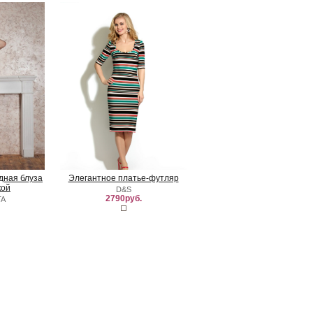
удная блуза
Элегантное платье-футляр
кой
D&S
2790руб.
TA