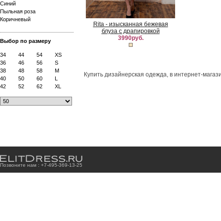
Синий
Пыльная роза
Коричневый
Rita - изысканная бежевая
блуза с драпировкой
3990руб.
Выбор по размеру
34
44
54
XS
36
46
56
S
38
48
58
M
Купить дизайнерская одежда, в интернет-магази
40
50
60
L
42
52
62
XL
Позвоните нам : +7
-4
9
5
-3
6
9
-1
3
-2
5