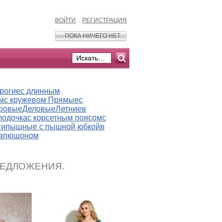
ВОЙТИ
РЕГИСТРАЦИЯ
ПОКА НИЧЕГО НЕТ
рогие
с длинным
м
с кружевом
Прямые
с
ровые
Деловые
Летние
в
лодочка
с корсетным поясом
с
ги
пышные
с пышной юбкой
в
капюшоном
РЕДЛОЖЕНИЯ.