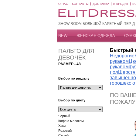
О НАС
КОНТАКТЫ
ДОСТАВКА
В КРЕДИТ
В
SHOW ROOM БОЛЬШОЙ КАРЕТНЫЙ ПЕР, Д 20
NEW
ЖЕНСКАЯ ОДЕЖДА
СУМК
ПАЛЬТО ДЛЯ
Быстрый 
Недорогие
ДЕВОЧЕК
рукавом
Цв
РАЗМЕР - 48
рукавом
фу
пол
Шерстя
завышенно
Выбор по разделу
горошек
с 
ПО ВАШЕ
Выбор по цвету
ПОЖАЛУ
Черный
Кофе с молоком
Хаки
Розовый
Серый