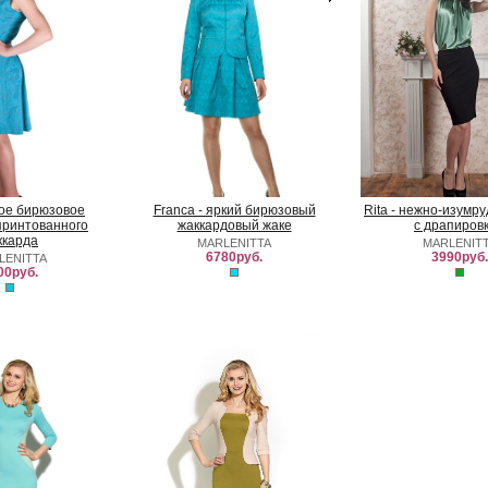
ркое бирюзовое
Franca - яркий бирюзовый
Rita - нежно-изумр
принтованного
жаккардовый жаке
с драпиров
ккарда
MARLENITTA
MARLENIT
6780руб.
3990руб.
LENITTA
00руб.