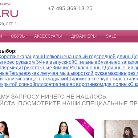
ОЗВРАТ
+7-495-369-13-25
, СТР. 3
И
ОБУВЬ
АКСЕССУАРЫ
ДИЗАЙНЕРЫ
SALE
выбор:
Короткие
карандаш
Шелковые
на новый год
средней длины
До
етное
с рукавом 3/4
на выпускной
Стильные
Вязаные
с запахо
тляр
миди
Трикотажные
Зимние
Расклешенные
Длинные
Гипю
ные
Теплые
рукав летучая мышь
короткий рукав
макси
вырез 
й талией
солнце
со складками
Широкие
в клетку
в стиле стиля
открытой спиной
плиссе
трапеция
с воротником
для полных
С 
МУ ЗАПРОСУ НИЧЕГО НЕ НАШЛОСЬ.
ЙСТА, ПОСМОТРИТЕ НАШИ СПЕЦИАЛЬНЫЕ П