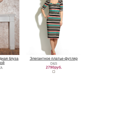
удная блуза
Элегантное платье-футляр
кой
D&S
2790руб.
TA