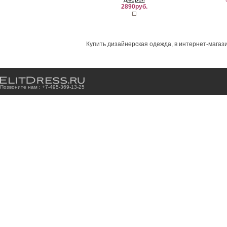
2890руб.
Купить дизайнерская одежда, в интернет-магази
Позвоните нам : +7
-4
9
5
-3
6
9
-1
3
-2
5