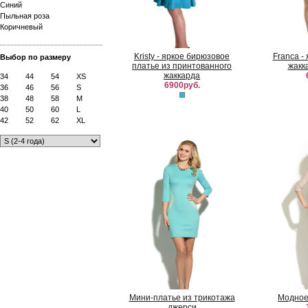
Синий
Пыльная роза
Коричневый
Kristy - яркое бирюзовое
Franca -
Выбор по размеру
платье из принтованного
жакк
жаккарда
34
44
54
XS
6900руб.
36
46
56
S
38
48
58
M
40
50
60
L
42
52
62
XL
Мини-платье из трикотажа
Модное
джерси