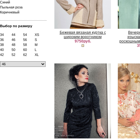
Синий
Пыльная роза
Коричневый
Выбор по размеру
Бежевая вязаная куртка с
Вечер
34
44
54
XS
широким воротником
изыска
36
46
56
S
9750руб.
роскошным
38
48
58
M
3
40
50
60
L
42
52
62
XL