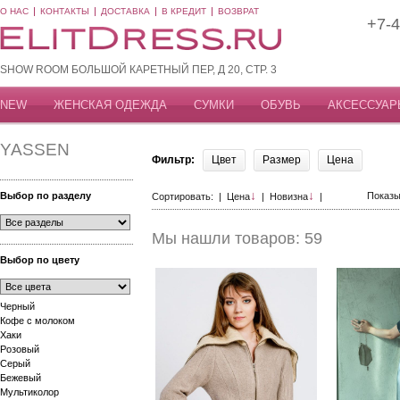
О НАС
КОНТАКТЫ
ДОСТАВКА
В КРЕДИТ
ВОЗВРАТ
+7-4
SHOW ROOM БОЛЬШОЙ КАРЕТНЫЙ ПЕР, Д 20, СТР. 3
NEW
ЖЕНСКАЯ ОДЕЖДА
СУМКИ
ОБУВЬ
АКСЕССУАР
YASSEN
Фильтр:
Цвет
Размер
Цена
↓
↓
Выбор по разделу
Показы
Сортировать: |
Цена
|
Новизна
|
Мы нашли товаров: 59
Выбор по цвету
Черный
Кофе с молоком
Хаки
Розовый
Серый
Бежевый
Мультиколор