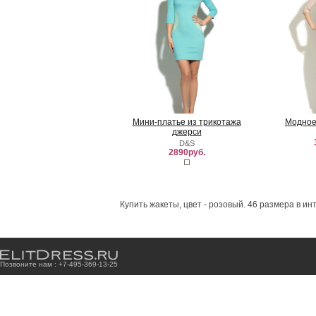
Мини-платье из трикотажа
Модное
джерси
D&S
2890руб.
Купить жакеты, цвет - розовый. 46 размера в и
Позвоните нам : +7
-4
9
5
-3
6
9
-1
3
-2
5