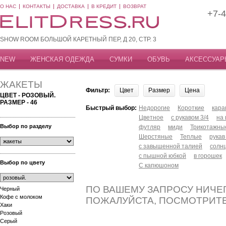
О НАС
КОНТАКТЫ
ДОСТАВКА
В КРЕДИТ
ВОЗВРАТ
+7-4
SHOW ROOM БОЛЬШОЙ КАРЕТНЫЙ ПЕР, Д 20, СТР. 3
NEW
ЖЕНСКАЯ ОДЕЖДА
СУМКИ
ОБУВЬ
АКСЕССУАР
ЖАКЕТЫ
Фильтр:
Цвет
Размер
Цена
ЦВЕТ - РОЗОВЫЙ.
РАЗМЕР - 46
Быстрый выбор:
Недорогие
Короткие
кар
Цветное
с рукавом 3/4
на
Выбор по разделу
футляр
миди
Трикотажны
Шерстяные
Теплые
рукав
с завышенной талией
солн
с пышной юбкой
в горошек
Выбор по цвету
С капюшоном
ПО ВАШЕМУ ЗАПРОСУ НИЧЕГ
Черный
Кофе с молоком
ПОЖАЛУЙСТА, ПОСМОТРИТ
Хаки
Розовый
Серый