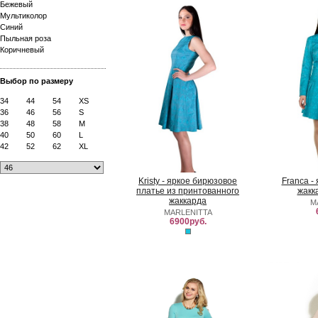
Бежевый
Мультиколор
Синий
Пыльная роза
Коричневый
Выбор по размеру
34
44
54
XS
36
46
56
S
38
48
58
M
40
50
60
L
42
52
62
XL
Kristy - яркое бирюзовое
Franca -
платье из принтованного
жакк
жаккарда
M
MARLENITTA
6900руб.