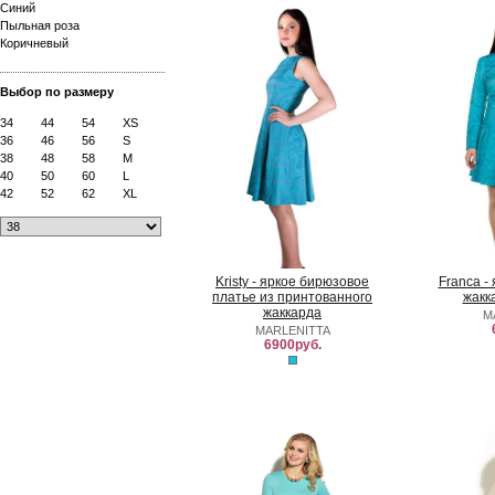
Синий
Пыльная роза
Коричневый
Выбор по размеру
34
44
54
XS
36
46
56
S
38
48
58
M
40
50
60
L
42
52
62
XL
Kristy - яркое бирюзовое
Franca -
платье из принтованного
жакк
жаккарда
M
MARLENITTA
6900руб.