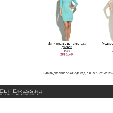
Мини-платье из трикотажа
Модное
джерси
D&S
2890руб.
Купить дизайнерская одежда, в интернет-магази
Позвоните нам : +7
-4
9
5
-3
6
9
-1
3
-2
5