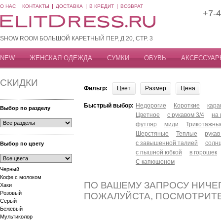
О НАС
КОНТАКТЫ
ДОСТАВКА
В КРЕДИТ
ВОЗВРАТ
+7-4
SHOW ROOM БОЛЬШОЙ КАРЕТНЫЙ ПЕР, Д 20, СТР. 3
NEW
ЖЕНСКАЯ ОДЕЖДА
СУМКИ
ОБУВЬ
АКСЕССУАР
СКИДКИ
Фильтр:
Цвет
Размер
Цена
Быстрый выбор:
Недорогие
Короткие
кар
Выбор по разделу
Цветное
с рукавом 3/4
на
футляр
миди
Трикотажны
Шерстяные
Теплые
рукав
с завышенной талией
солн
Выбор по цвету
с пышной юбкой
в горошек
С капюшоном
Черный
Кофе с молоком
ПО ВАШЕМУ ЗАПРОСУ НИЧЕГ
Хаки
Розовый
ПОЖАЛУЙСТА, ПОСМОТРИТ
Серый
Бежевый
Мультиколор