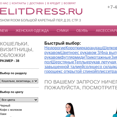
О НАС
КОНТАКТЫ
ДОСТАВКА
В КРЕДИТ
ВОЗВРАТ
+7-4
SHOW ROOM БОЛЬШОЙ КАРЕТНЫЙ ПЕР, Д 20, СТР. 3
NEW
ЖЕНСКАЯ ОДЕЖДА
СУМКИ
ОБУВЬ
АКСЕССУАР
КОШЕЛЬКИ,
Быстрый выбор:
Недорогие
Короткие
карандаш
Шелко
ВИЗИТНИЦЫ,
рукавом
Цветное
с рукавом 3/4
на вып
ОБЛОЖКИ
рукавом
футляр
миди
Трикотажные
Зи
РАЗМЕР - 38
пол
Шерстяные
Теплые
рукав летуча
завышенной талией
солнце
со склад
горошек
с открытой спиной
плиссе
тра
Выбор по разделу
ПО ВАШЕМУ ЗАПРОСУ НИЧЕГ
ПОЖАЛУЙСТА, ПОСМОТРИТ
Выбор по цвету
Черный
Кофе с молоком
Хаки