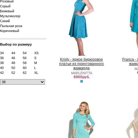
Розовый
Серый
Бежевый
Мультиколор
Синий
Пыльная роза
Коричневый
Выбор по размеру
34
44
54
XS
36
46
56
S
Kristy - яркое бирюзовое
Franca -
38
48
58
M
платье из принтованного
жакк
40
50
60
L
жаккарда
M
42
52
62
XL
MARLENITTA
6900руб.