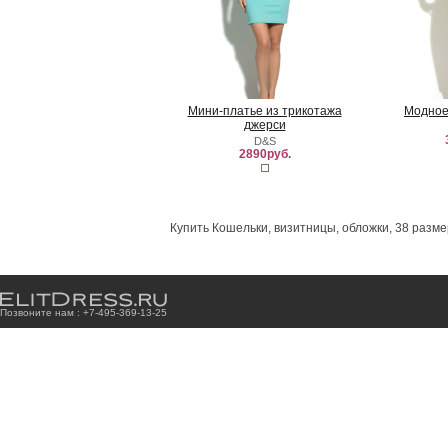
Мини-платье из трикотажа
Модное
джерси
D&S
2890руб.
Купить Кошельки, визитницы, обложки, 38 разме
Позвоните нам : +7
-4
9
5
-3
6
9
-1
3
-2
5