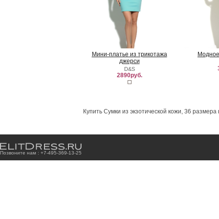
Мини-платье из трикотажа
Модное
джерси
D&S
2890руб.
Купить Сумки из экзотической кожи, 36 размера
Позвоните нам : +7
-4
9
5
-3
6
9
-1
3
-2
5