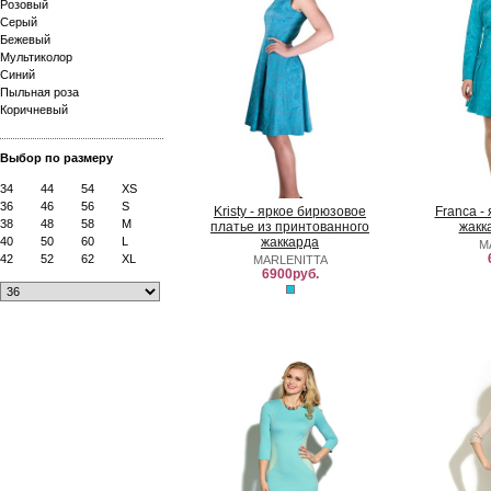
Розовый
Серый
Бежевый
Мультиколор
Синий
Пыльная роза
Коричневый
Выбор по размеру
34
44
54
XS
36
46
56
S
Kristy - яркое бирюзовое
Franca -
38
48
58
M
платье из принтованного
жакк
40
50
60
L
жаккарда
M
42
52
62
XL
MARLENITTA
6900руб.