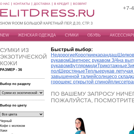
О НАС
КОНТАКТЫ
ДОСТАВКА
В КРЕДИТ
ВОЗВРАТ
+7-4
SHOW ROOM БОЛЬШОЙ КАРЕТНЫЙ ПЕР, Д 20, СТР. 3
NEW
ЖЕНСКАЯ ОДЕЖДА
СУМКИ
ОБУВЬ
АКСЕССУАР
СУМКИ ИЗ
Быстрый выбор:
Недорогие
Короткие
карандаш
Шелко
ЭКЗОТИЧЕСКОЙ
рукавом
Цветное
с рукавом 3/4
на вып
КОЖИ
рукавом
футляр
миди
Трикотажные
Зи
РАЗМЕР - 36
пол
Шерстяные
Теплые
рукав летуча
завышенной талией
солнце
со склад
горошек
с открытой спиной
плиссе
тра
Выбор по разделу
ПО ВАШЕМУ ЗАПРОСУ НИЧЕГ
ПОЖАЛУЙСТА, ПОСМОТРИТ
Выбор по цвету
Черный
Кофе с молоком
Хаки