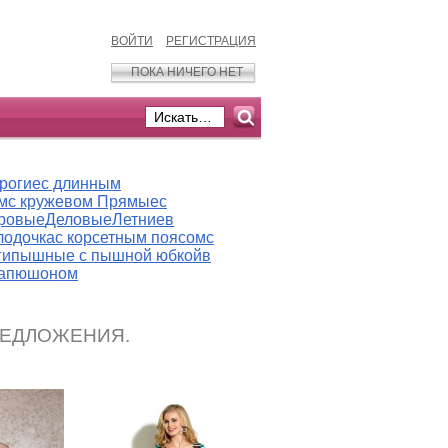
ВОЙТИ
РЕГИСТРАЦИЯ
ПОКА НИЧЕГО НЕТ
рогие
с длинным
м
с кружевом
Прямые
с
ровые
Деловые
Летние
в
лодочка
с корсетным поясом
с
ги
пышные
с пышной юбкой
в
капюшоном
РЕДЛОЖЕНИЯ.