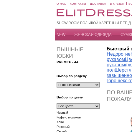
О НАС
КОНТАКТЫ
ДОСТАВКА
В КРЕДИТ
В
SHOW ROOM БОЛЬШОЙ КАРЕТНЫЙ ПЕР, Д 20
NEW
ЖЕНСКАЯ ОДЕЖДА
СУМК
ПЫШНЫЕ
Быстрый 
Недорогие
ЮБКИ
рукавом
Цв
РАЗМЕР - 44
рукавом
фу
пол
Шерстя
завышенно
Выбор по разделу
горошек
с 
ПО ВАШЕ
Выбор по цвету
ПОЖАЛУ
Черный
Кофе с молоком
Хаки
Розовый
Серый