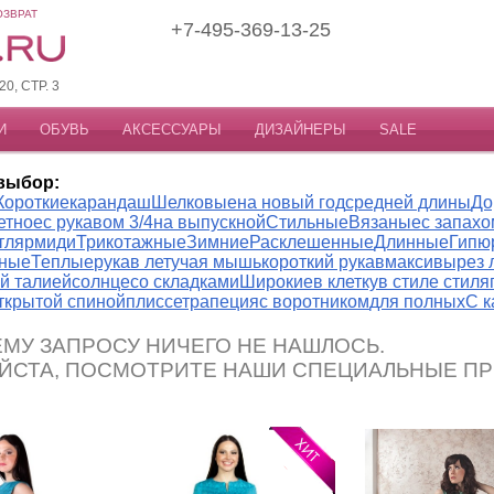
ОЗВРАТ
+7-495-369-13-25
, СТР. 3
И
ОБУВЬ
АКСЕССУАРЫ
ДИЗАЙНЕРЫ
SALE
выбор:
Короткие
карандаш
Шелковые
на новый год
средней длины
До
етное
с рукавом 3/4
на выпускной
Стильные
Вязаные
с запахо
тляр
миди
Трикотажные
Зимние
Расклешенные
Длинные
Гипю
ные
Теплые
рукав летучая мышь
короткий рукав
макси
вырез 
й талией
солнце
со складками
Широкие
в клетку
в стиле стиля
открытой спиной
плиссе
трапеция
с воротником
для полных
С 
МУ ЗАПРОСУ НИЧЕГО НЕ НАШЛОСЬ.
ЙСТА, ПОСМОТРИТЕ НАШИ СПЕЦИАЛЬНЫЕ П