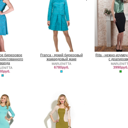
ркое бирюзовое
Franca - яркий бирюзовый
Rita - нежно-изумр
принтованного
жаккардовый жаке
с драпиров
ккарда
MARLENITTA
MARLENIT
6780руб.
3990руб.
LENITTA
00руб.