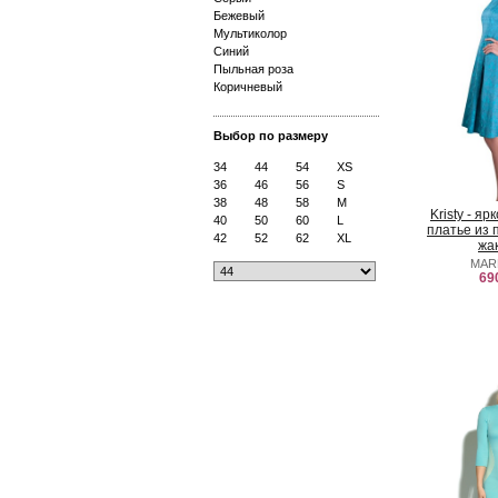
Бежевый
Мультиколор
Синий
Пыльная роза
Коричневый
Выбор по размеру
34
44
54
XS
36
46
56
S
38
48
58
M
Kristy - я
40
50
60
L
платье из 
42
52
62
XL
жа
MAR
69