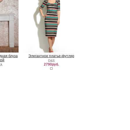
удная блуза
Элегантное платье-футляр
кой
D&S
2790руб.
TA