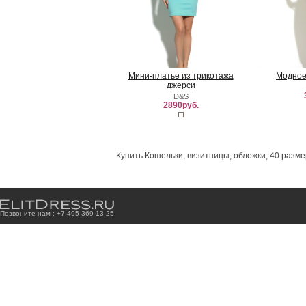
Мини-платье из трикотажа
Модное
джерси
D&S
2890руб.
Купить Кошельки, визитницы, обложки, 40 разме
Позвоните нам : +7
-4
9
5
-3
6
9
-1
3
-2
5