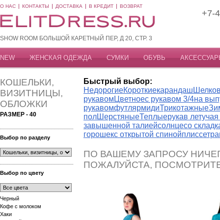
О НАС
КОНТАКТЫ
ДОСТАВКА
В КРЕДИТ
ВОЗВРАТ
+7-4
SHOW ROOM БОЛЬШОЙ КАРЕТНЫЙ ПЕР, Д 20, СТР. 3
NEW
ЖЕНСКАЯ ОДЕЖДА
СУМКИ
ОБУВЬ
АКСЕССУАР
КОШЕЛЬКИ,
Быстрый выбор:
Недорогие
Короткие
карандаш
Шелко
ВИЗИТНИЦЫ,
рукавом
Цветное
с рукавом 3/4
на вып
ОБЛОЖКИ
рукавом
футляр
миди
Трикотажные
Зи
РАЗМЕР - 40
пол
Шерстяные
Теплые
рукав летуча
завышенной талией
солнце
со склад
горошек
с открытой спиной
плиссе
тра
Выбор по разделу
ПО ВАШЕМУ ЗАПРОСУ НИЧЕГ
ПОЖАЛУЙСТА, ПОСМОТРИТ
Выбор по цвету
Черный
Кофе с молоком
Хаки