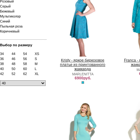
Розовый
Серый
Бежевый
Мультиколор
Синий
Пыльная роза
Коричневый
Выбор по размеру
34
44
54
XS
36
46
56
S
Kristy - яркое бирюзовое
Franca -
38
48
58
M
платье из принтованного
жакк
40
50
60
L
жаккарда
M
42
52
62
XL
MARLENITTA
6900руб.