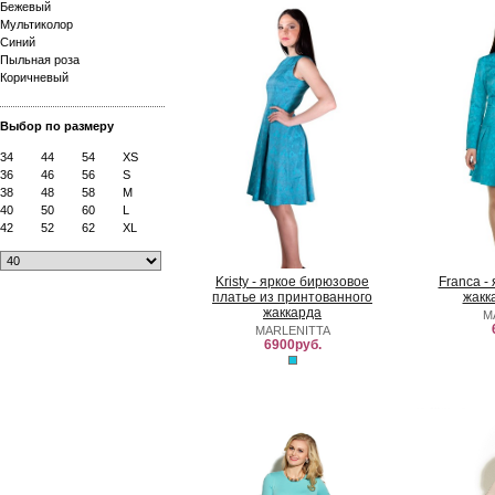
Бежевый
Мультиколор
Синий
Пыльная роза
Коричневый
Выбор по размеру
34
44
54
XS
36
46
56
S
38
48
58
M
40
50
60
L
42
52
62
XL
Kristy - яркое бирюзовое
Franca -
платье из принтованного
жакк
жаккарда
M
MARLENITTA
6900руб.