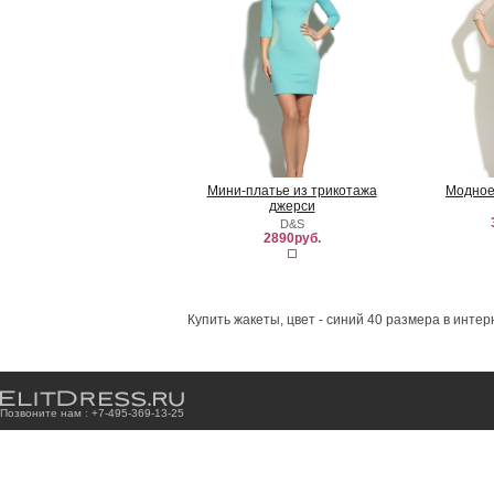
Мини-платье из трикотажа
Модное
джерси
D&S
2890руб.
Купить жакеты, цвет - синий 40 размера в инте
Позвоните нам : +7
-4
9
5
-3
6
9
-1
3
-2
5