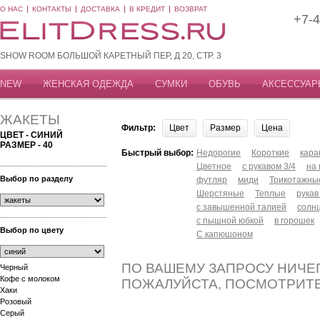
О НАС
КОНТАКТЫ
ДОСТАВКА
В КРЕДИТ
ВОЗВРАТ
+7-4
SHOW ROOM БОЛЬШОЙ КАРЕТНЫЙ ПЕР, Д 20, СТР. 3
NEW
ЖЕНСКАЯ ОДЕЖДА
СУМКИ
ОБУВЬ
АКСЕССУАР
ЖАКЕТЫ
Фильтр:
Цвет
Размер
Цена
ЦВЕТ - СИНИЙ
РАЗМЕР - 40
Быстрый выбор:
Недорогие
Короткие
кар
Цветное
с рукавом 3/4
на
Выбор по разделу
футляр
миди
Трикотажны
Шерстяные
Теплые
рукав
с завышенной талией
солн
с пышной юбкой
в горошек
Выбор по цвету
С капюшоном
ПО ВАШЕМУ ЗАПРОСУ НИЧЕГ
Черный
Кофе с молоком
ПОЖАЛУЙСТА, ПОСМОТРИТ
Хаки
Розовый
Серый