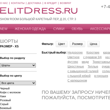
О НАС
КОНТАКТЫ
ДОСТАВКА
В КРЕДИТ
ВОЗВРАТ
+7-4
SHOW ROOM БОЛЬШОЙ КАРЕТНЫЙ ПЕР, Д 20, СТР. 3
NEW
ЖЕНСКАЯ ОДЕЖДА
СУМКИ
ОБУВЬ
АКСЕССУАР
ШОРТЫ
Фильтр:
Цвет
Размер
Цена
РАЗМЕР - XS
Быстрый выбор:
Недорогие
Короткие
кар
Цветное
с рукавом 3/4
на
Выбор по разделу
футляр
миди
Трикотажны
Шерстяные
Теплые
рукав
с завышенной талией
солн
Выбор по цвету
с пышной юбкой
в горошек
С капюшоном
Черный
ПО ВАШЕМУ ЗАПРОСУ НИЧЕГ
Кофе с молоком
Хаки
ПОЖАЛУЙСТА, ПОСМОТРИТ
Розовый
Серый
Бежевый