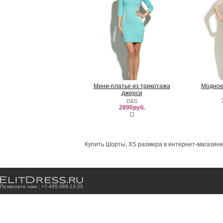
Мини-платье из трикотажа
Модное
джерси
D&S
2890руб.
Купить Шорты, XS размера в интернет-магазине
Позвоните нам : +7
-4
9
5
-3
6
9
-1
3
-2
5