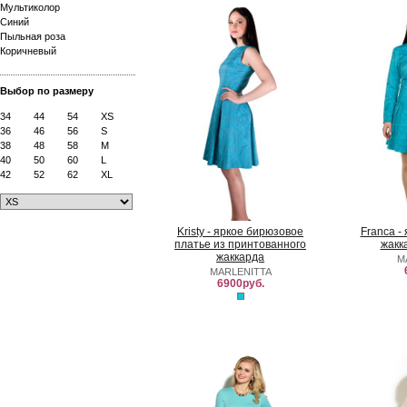
Мультиколор
Синий
Пыльная роза
Коричневый
Выбор по размеру
34
44
54
XS
36
46
56
S
38
48
58
M
40
50
60
L
42
52
62
XL
Kristy - яркое бирюзовое
Franca -
платье из принтованного
жакк
жаккарда
M
MARLENITTA
6900руб.