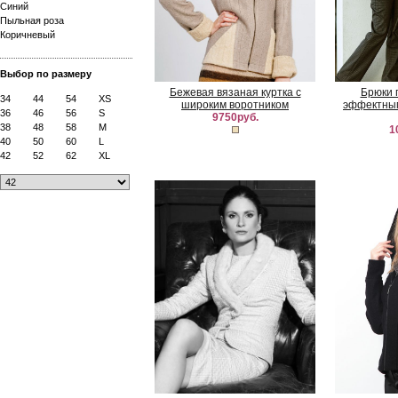
Синий
Пыльная роза
Коричневый
Выбор по размеру
Бежевая вязаная куртка с
Брюки 
34
44
54
XS
широким воротником
эффектным
36
46
56
S
9750руб.
38
48
58
M
1
40
50
60
L
42
52
62
XL