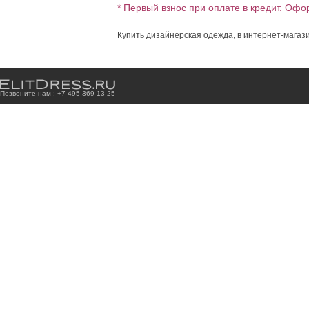
* Первый взнос при оплате в кредит. Офо
Купить дизайнерская одежда, в интернет-магази
Позвоните нам : +7
-4
9
5
-3
6
9
-1
3
-2
5