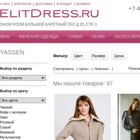
О НАС
КОНТАКТЫ
ДОСТАВКА
В КРЕДИТ
ВОЗВРАТ
+7-4
SHOW ROOM БОЛЬШОЙ КАРЕТНЫЙ ПЕР, Д 20, СТР. 3
NEW
ЖЕНСКАЯ ОДЕЖДА
СУМКИ
ОБУВЬ
АКСЕССУАР
YASSEN
Фильтр:
Цвет
Размер
Цена
↓
↓
Выбор по разделу
Показы
Сортировать: |
Цена
|
Новизна
|
Мы нашли товаров: 67
Выбор по цвету
Черный
Кофе с молоком
Хаки
Розовый
Серый
Бежевый
Мультиколор