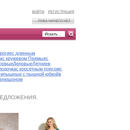
ВОЙТИ
РЕГИСТРАЦИЯ
ПОКА НИЧЕГО НЕТ
рогие
с длинным
м
с кружевом
Прямые
с
ровые
Деловые
Летние
в
лодочка
с корсетным поясом
с
ги
пышные
с пышной юбкой
в
капюшоном
РЕДЛОЖЕНИЯ.