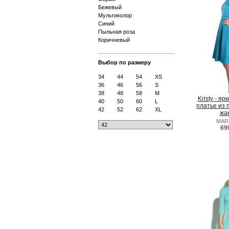
Бежевый
Мультиколор
Синий
Пыльная роза
Коричневый
Выбор по размеру
34
44
54
XS
36
46
56
S
38
48
58
M
Kristy - я
40
50
60
L
платье из 
42
52
62
XL
жа
MAR
69