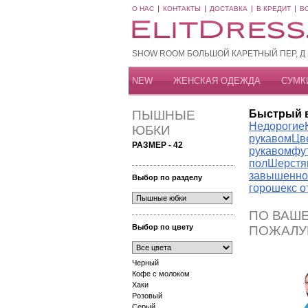
О НАС
КОНТАКТЫ
ДОСТАВКА
В КРЕДИТ
В
SHOW ROOM БОЛЬШОЙ КАРЕТНЫЙ ПЕР, Д 20
NEW
ЖЕНСКАЯ ОДЕЖДА
СУМК
ПЫШНЫЕ
Быстрый 
Недорогие
ЮБКИ
рукавом
Цв
РАЗМЕР - 42
рукавом
фу
пол
Шерстя
завышенно
Выбор по разделу
горошек
с 
ПО ВАШЕ
Выбор по цвету
ПОЖАЛУ
Черный
Кофе с молоком
Хаки
Розовый
Серый