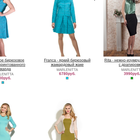
ркое бирюзовое
Franca - яркий бирюзовый
Rita - нежно-изумр
принтованного
жаккардовый жаке
с драпиров
ккарда
MARLENITTA
MARLENIT
6780руб.
3990руб.
LENITTA
00руб.