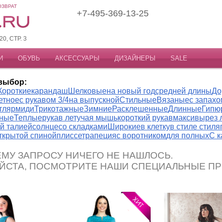
ОЗВРАТ
+7-495-369-13-25
, СТР. 3
И
ОБУВЬ
АКСЕССУАРЫ
ДИЗАЙНЕРЫ
SALE
выбор:
Короткие
карандаш
Шелковые
на новый год
средней длины
До
етное
с рукавом 3/4
на выпускной
Стильные
Вязаные
с запахо
тляр
миди
Трикотажные
Зимние
Расклешенные
Длинные
Гипю
ные
Теплые
рукав летучая мышь
короткий рукав
макси
вырез 
й талией
солнце
со складками
Широкие
в клетку
в стиле стиля
открытой спиной
плиссе
трапеция
с воротником
для полных
С 
МУ ЗАПРОСУ НИЧЕГО НЕ НАШЛОСЬ.
ЙСТА, ПОСМОТРИТЕ НАШИ СПЕЦИАЛЬНЫЕ П