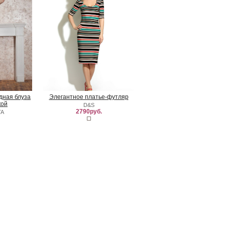
удная блуза
Элегантное платье-футляр
кой
D&S
2790руб.
TA