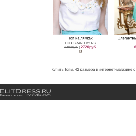
Топ на лямках
Элегантны
LULUBRAND BY NS
2720руб.
6
3400руб.
|
Купить Топы, 42 размера в интернет-магазине с
Позвоните нам : +7
-4
9
5
-3
6
9
-1
3
-2
5