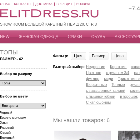
О НАС
КОНТАКТЫ
ДОСТАВКА
В КРЕДИТ
ВОЗВРАТ
+7-4
SHOW ROOM БОЛЬШОЙ КАРЕТНЫЙ ПЕР, Д 20, СТР. 3
NEW
ЖЕНСКАЯ ОДЕЖДА
СУМКИ
ОБУВЬ
АКСЕССУАР
ТОПЫ
Фильтр:
Цвет
Размер
Цена
РАЗМЕР - 42
Быстрый выбор:
Недорогие
Короткие
кар
Цветное
с рукавом 3/4
на
Выбор по разделу
футляр
миди
Трикотажны
Шерстяные
Теплые
рукав
с завышенной талией
солн
Выбор по цвету
с пышной юбкой
в горошек
С капюшоном
Черный
Кофе с молоком
Мы нашли товаров: 6
Хаки
Розовый
Серый
Бежевый