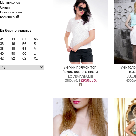
Мультиколор
Синий
Пыльная роза
Коричневый
Выбор по размеру
34
44
54
XS
36
46
56
S
38
48
58
M
40
50
60
L
42
52
62
XL
Легкий прямой топ
Ментолов
белоснежного цвета
вст
LOVEMARIA.ME
LULU
2950руб.
3500руб.
|
4500р