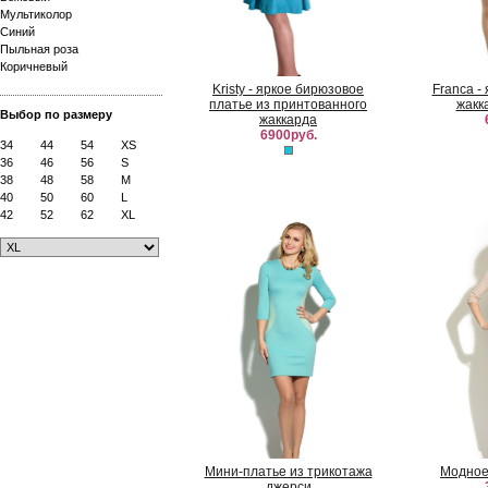
Мультиколор
Синий
Пыльная роза
Коричневый
Kristy - яркое бирюзовое
Franca -
платье из принтованного
жакк
Выбор по размеру
жаккарда
6900руб.
34
44
54
XS
36
46
56
S
38
48
58
M
40
50
60
L
42
52
62
XL
Мини-платье из трикотажа
Модное
джерси