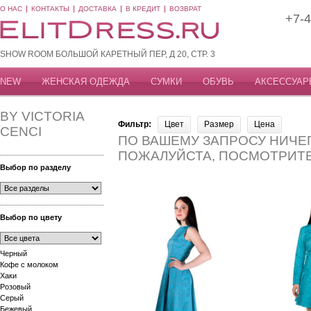
О НАС
КОНТАКТЫ
ДОСТАВКА
В КРЕДИТ
ВОЗВРАТ
+7-4
SHOW ROOM БОЛЬШОЙ КАРЕТНЫЙ ПЕР, Д 20, СТР. 3
NEW
ЖЕНСКАЯ ОДЕЖДА
СУМКИ
ОБУВЬ
АКСЕССУАР
BY VICTORIA
Фильтр:
Цвет
Размер
Цена
CENCI
ПО ВАШЕМУ ЗАПРОСУ НИЧЕГ
ПОЖАЛУЙСТА, ПОСМОТРИТ
Выбор по разделу
Выбор по цвету
Черный
Кофе с молоком
Хаки
Розовый
Серый
Бежевый