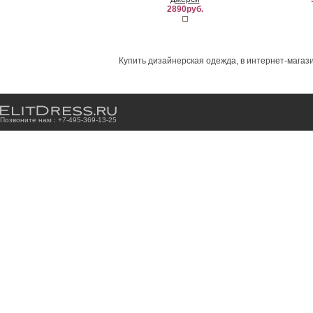
2890руб.
Купить дизайнерская одежда, в интернет-магази
Позвоните нам : +7
-4
9
5
-3
6
9
-1
3
-2
5