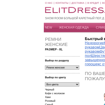
О НАС
КОНТАКТЫ
ДОСТАВКА
В КРЕДИТ
В
SHOW ROOM БОЛЬШОЙ КАРЕТНЫЙ ПЕР, Д 20
NEW
ЖЕНСКАЯ ОДЕЖДА
СУМК
РЕМНИ
Быстрый 
Недорогие
ЖЕНСКИЕ
рукавом
Цв
РАЗМЕР - XL
рукавом
фу
пол
Шерстя
завышенно
Выбор по разделу
горошек
с 
ПО ВАШЕ
Выбор по цвету
ПОЖАЛУ
Черный
Кофе с молоком
Хаки
Розовый
Серый