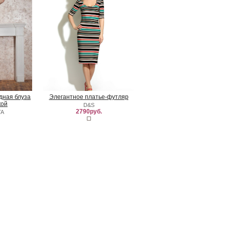
удная блуза
Элегантное платье-футляр
кой
D&S
2790руб.
TA