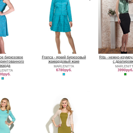
ркое бирюзовое
Franca - яркий бирюзовый
Rita - нежно-изумр
принтованного
жаккардовый жаке
с драпиров
ккарда
MARLENITTA
MARLENIT
6780руб.
3990руб.
LENITTA
00руб.