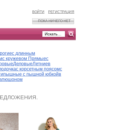
ВОЙТИ
РЕГИСТРАЦИЯ
ПОКА НИЧЕГО НЕТ
рогие
с длинным
м
с кружевом
Прямые
с
ровые
Деловые
Летние
в
лодочка
с корсетным поясом
с
ги
пышные
с пышной юбкой
в
капюшоном
РЕДЛОЖЕНИЯ.