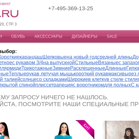
ОЗВРАТ
+7-495-369-13-25
, СТР. 3
И
ОБУВЬ
АКСЕССУАРЫ
ДИЗАЙНЕРЫ
SALE
выбор:
Короткие
карандаш
Шелковые
на новый год
средней длины
До
етное
с рукавом 3/4
на выпускной
Стильные
Вязаные
с запахо
тляр
миди
Трикотажные
Зимние
Расклешенные
Длинные
Гипю
ные
Теплые
рукав летучая мышь
короткий рукав
макси
вырез 
й талией
солнце
со складками
Широкие
в клетку
в стиле стиля
открытой спиной
плиссе
трапеция
с воротником
для полных
С 
МУ ЗАПРОСУ НИЧЕГО НЕ НАШЛОСЬ.
ЙСТА, ПОСМОТРИТЕ НАШИ СПЕЦИАЛЬНЫЕ П