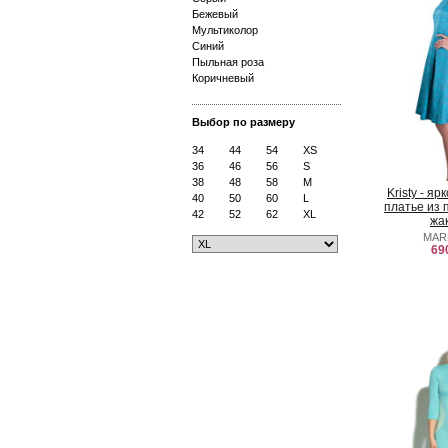
Бежевый
Мультиколор
Синий
Пыльная роза
Коричневый
Выбор по размеру
34
44
54
XS
36
46
56
S
38
48
58
M
Kristy - я
40
50
60
L
платье из 
42
52
62
XL
жа
MAR
69