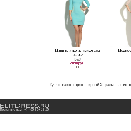
Мини-платье из трикотажа
Модное
джерси
D&S
2890руб.
Купить жакеты, цвет - черный XL размера в инт
Позвоните нам : +7
-4
9
5
-3
6
9
-1
3
-2
5