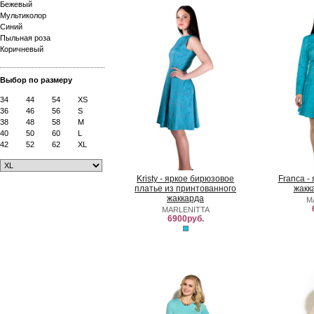
Бежевый
Мультиколор
Синий
Пыльная роза
Коричневый
Выбор по размеру
34
44
54
XS
36
46
56
S
38
48
58
M
40
50
60
L
42
52
62
XL
Kristy - яркое бирюзовое
Franca -
платье из принтованного
жакк
жаккарда
M
MARLENITTA
6900руб.