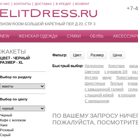
О НАС
КОНТАКТЫ
ДОСТАВКА
В КРЕДИТ
ВОЗВРАТ
+7-4
SHOW ROOM БОЛЬШОЙ КАРЕТНЫЙ ПЕР, Д 20, СТР. 3
NEW
ЖЕНСКАЯ ОДЕЖДА
СУМКИ
ОБУВЬ
АКСЕССУАР
ЖАКЕТЫ
Фильтр:
Цвет
Размер
Цена
ЦВЕТ - ЧЕРНЫЙ
РАЗМЕР - XL
Быстрый выбор:
Недорогие
Короткие
кар
Цветное
с рукавом 3/4
на
Выбор по разделу
футляр
миди
Трикотажны
Шерстяные
Теплые
рукав
с завышенной талией
солн
с пышной юбкой
в горошек
Выбор по цвету
С капюшоном
ПО ВАШЕМУ ЗАПРОСУ НИЧЕГ
Черный
Кофе с молоком
ПОЖАЛУЙСТА, ПОСМОТРИТ
Хаки
Розовый
Серый