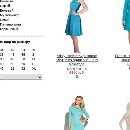
Розовый
Серый
Бежевый
Мультиколор
Синий
Пыльная роза
Коричневый
Выбор по размеру
34
44
54
XS
36
46
56
S
Kristy - яркое бирюзовое
Franca -
38
48
58
M
платье из принтованного
жакк
40
50
60
L
жаккарда
M
42
52
62
XL
MARLENITTA
6900руб.