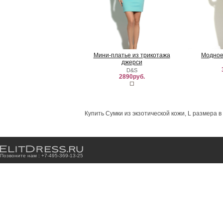
Мини-платье из трикотажа
Модное
джерси
D&S
2890руб.
Купить Сумки из экзотической кожи, L размера 
Позвоните нам : +7
-4
9
5
-3
6
9
-1
3
-2
5