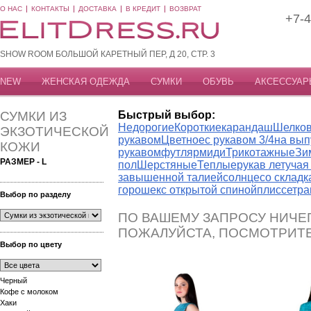
О НАС
КОНТАКТЫ
ДОСТАВКА
В КРЕДИТ
ВОЗВРАТ
+7-4
SHOW ROOM БОЛЬШОЙ КАРЕТНЫЙ ПЕР, Д 20, СТР. 3
NEW
ЖЕНСКАЯ ОДЕЖДА
СУМКИ
ОБУВЬ
АКСЕССУАР
СУМКИ ИЗ
Быстрый выбор:
Недорогие
Короткие
карандаш
Шелко
ЭКЗОТИЧЕСКОЙ
рукавом
Цветное
с рукавом 3/4
на вып
КОЖИ
рукавом
футляр
миди
Трикотажные
Зи
РАЗМЕР - L
пол
Шерстяные
Теплые
рукав летуча
завышенной талией
солнце
со склад
горошек
с открытой спиной
плиссе
тра
Выбор по разделу
ПО ВАШЕМУ ЗАПРОСУ НИЧЕГ
ПОЖАЛУЙСТА, ПОСМОТРИТ
Выбор по цвету
Черный
Кофе с молоком
Хаки