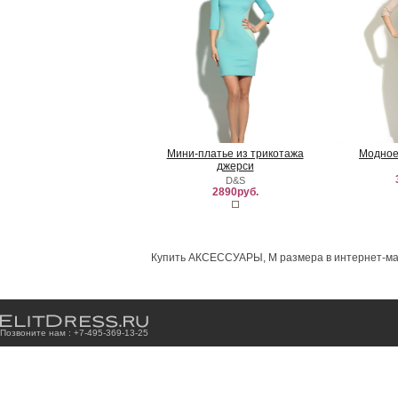
Мини-платье из трикотажа
Модное
джерси
D&S
2890руб.
Купить АКСЕССУАРЫ, M размера в интернет-маг
Позвоните нам : +7
-4
9
5
-3
6
9
-1
3
-2
5