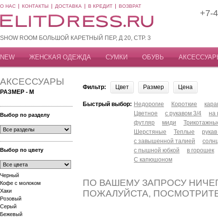
О НАС
КОНТАКТЫ
ДОСТАВКА
В КРЕДИТ
ВОЗВРАТ
+7-4
SHOW ROOM БОЛЬШОЙ КАРЕТНЫЙ ПЕР, Д 20, СТР. 3
NEW
ЖЕНСКАЯ ОДЕЖДА
СУМКИ
ОБУВЬ
АКСЕССУАР
АКСЕССУАРЫ
Фильтр:
Цвет
Размер
Цена
РАЗМЕР - M
Быстрый выбор:
Недорогие
Короткие
кар
Цветное
с рукавом 3/4
на
Выбор по разделу
футляр
миди
Трикотажны
Шерстяные
Теплые
рукав
с завышенной талией
солн
Выбор по цвету
с пышной юбкой
в горошек
С капюшоном
Черный
ПО ВАШЕМУ ЗАПРОСУ НИЧЕГ
Кофе с молоком
Хаки
ПОЖАЛУЙСТА, ПОСМОТРИТ
Розовый
Серый
Бежевый