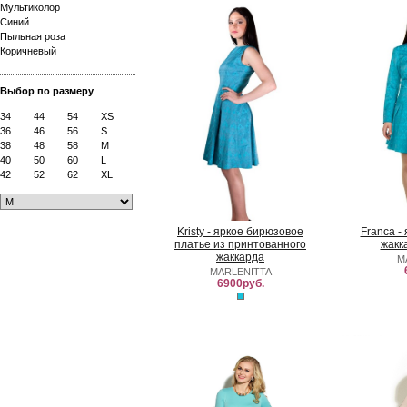
Мультиколор
Синий
Пыльная роза
Коричневый
Выбор по размеру
34
44
54
XS
36
46
56
S
38
48
58
M
40
50
60
L
42
52
62
XL
Kristy - яркое бирюзовое
Franca -
платье из принтованного
жакк
жаккарда
M
MARLENITTA
6900руб.