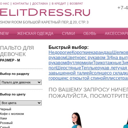
О НАС
КОНТАКТЫ
ДОСТАВКА
В КРЕДИТ
ВОЗВРАТ
+7-4
SHOW ROOM БОЛЬШОЙ КАРЕТНЫЙ ПЕР, Д 20, СТР. 3
NEW
ЖЕНСКАЯ ОДЕЖДА
СУМКИ
ОБУВЬ
АКСЕССУАР
ПАЛЬТО ДЛЯ
Быстрый выбор:
Недорогие
Короткие
карандаш
Шелко
ДЕВОЧЕК
рукавом
Цветное
с рукавом 3/4
на вып
РАЗМЕР - M
рукавом
футляр
миди
Трикотажные
Зи
пол
Шерстяные
Теплые
рукав летуча
завышенной талией
солнце
со склад
Выбор по разделу
горошек
с открытой спиной
плиссе
тра
ПО ВАШЕМУ ЗАПРОСУ НИЧЕГ
Выбор по цвету
ПОЖАЛУЙСТА, ПОСМОТРИТ
Черный
Кофе с молоком
Хаки
Розовый
Серый