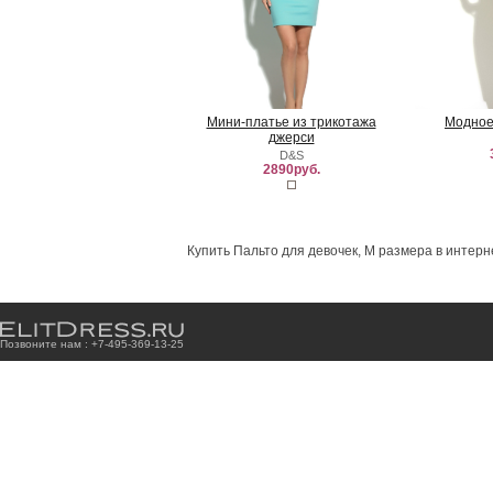
Мини-платье из трикотажа
Модное
джерси
D&S
2890руб.
Купить Пальто для девочек, M размера в интерн
Позвоните нам : +7
-4
9
5
-3
6
9
-1
3
-2
5