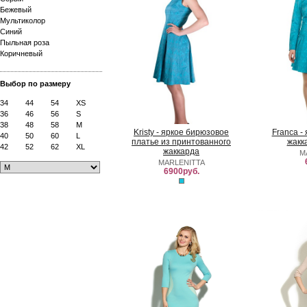
Бежевый
Мультиколор
Синий
Пыльная роза
Коричневый
Выбор по размеру
34
44
54
XS
36
46
56
S
38
48
58
M
Kristy - яркое бирюзовое
Franca -
40
50
60
L
платье из принтованного
жакк
42
52
62
XL
жаккарда
M
MARLENITTA
6900руб.