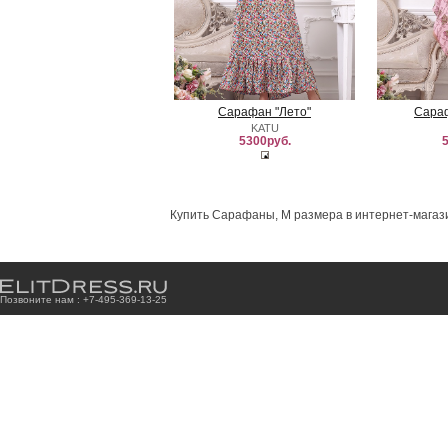
Сарафан "Лето"
Сараф
KATU
5300руб.
5
Купить Сарафаны, M размера в интернет-магази
Позвоните нам : +7
-4
9
5
-3
6
9
-1
3
-2
5