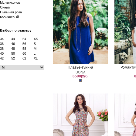
Мультиколор
Синий
Пыльная роза
Коричневый
Выбор по размеру
34
44
54
XS
36
46
56
S
38
48
58
M
40
50
60
L
42
52
62
XL
Платье-туника
Романти
UONA
6500руб.
8