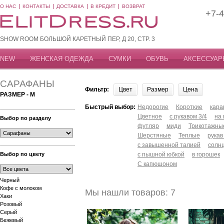
О НАС
КОНТАКТЫ
ДОСТАВКА
В КРЕДИТ
ВОЗВРАТ
+7-4
SHOW ROOM БОЛЬШОЙ КАРЕТНЫЙ ПЕР, Д 20, СТР. 3
NEW
ЖЕНСКАЯ ОДЕЖДА
СУМКИ
ОБУВЬ
АКСЕССУАР
САРАФАНЫ
Фильтр:
Цвет
Размер
Цена
РАЗМЕР - M
Быстрый выбор:
Недорогие
Короткие
кар
Цветное
с рукавом 3/4
на
Выбор по разделу
футляр
миди
Трикотажны
Шерстяные
Теплые
рукав
с завышенной талией
солн
Выбор по цвету
с пышной юбкой
в горошек
С капюшоном
Черный
Кофе с молоком
Мы нашли товаров: 7
Хаки
Розовый
Серый
Бежевый