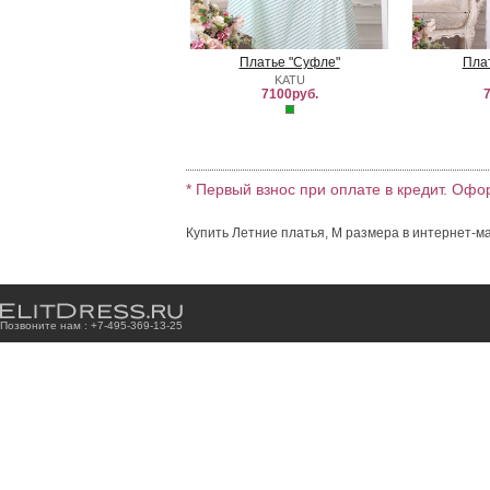
Платье "Суфле"
Пла
KATU
7100руб.
7
* Первый взнос при оплате в кредит. Офо
Купить Летние платья, M размера в интернет-ма
Позвоните нам : +7
-4
9
5
-3
6
9
-1
3
-2
5