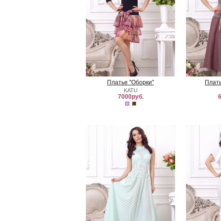
Платье "Оборки"
Плать
KATU
7000руб.
6