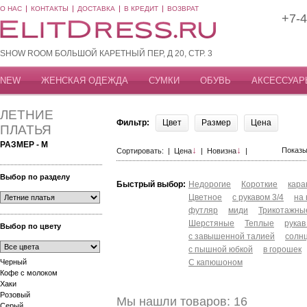
О НАС
КОНТАКТЫ
ДОСТАВКА
В КРЕДИТ
ВОЗВРАТ
+7-4
SHOW ROOM БОЛЬШОЙ КАРЕТНЫЙ ПЕР, Д 20, СТР. 3
NEW
ЖЕНСКАЯ ОДЕЖДА
СУМКИ
ОБУВЬ
АКСЕССУАР
ЛЕТНИЕ
Фильтр:
Цвет
Размер
Цена
ПЛАТЬЯ
РАЗМЕР - M
↓
↓
Показы
Сортировать: |
Цена
|
Новизна
|
Выбор по разделу
Быстрый выбор:
Недорогие
Короткие
кар
Цветное
с рукавом 3/4
на
футляр
миди
Трикотажны
Шерстяные
Теплые
рукав
Выбор по цвету
с завышенной талией
солн
с пышной юбкой
в горошек
Черный
С капюшоном
Кофе с молоком
Хаки
Розовый
Мы нашли товаров: 16
Серый