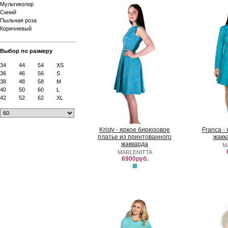
Мультиколор
Синий
Пыльная роза
Коричневый
Выбор по размеру
34
44
54
XS
36
46
56
S
38
48
58
M
40
50
60
L
42
52
62
XL
Kristy - яркое бирюзовое
Franca -
платье из принтованного
жакк
жаккарда
M
MARLENITTA
6900руб.