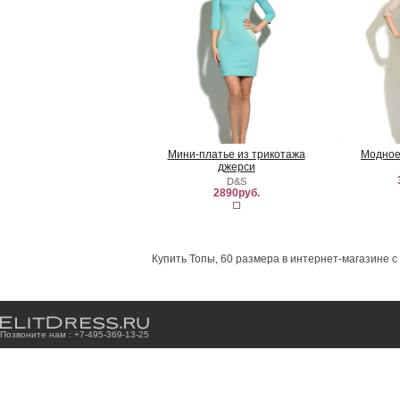
Мини-платье из трикотажа
Модное
джерси
D&S
2890руб.
Купить Топы, 60 размера в интернет-магазине с
Позвоните нам : +7
-4
9
5
-3
6
9
-1
3
-2
5