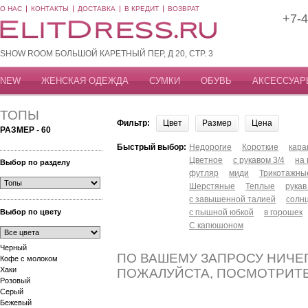
О НАС
КОНТАКТЫ
ДОСТАВКА
В КРЕДИТ
ВОЗВРАТ
+7-4
SHOW ROOM БОЛЬШОЙ КАРЕТНЫЙ ПЕР, Д 20, СТР. 3
NEW
ЖЕНСКАЯ ОДЕЖДА
СУМКИ
ОБУВЬ
АКСЕССУАР
ТОПЫ
Фильтр:
Цвет
Размер
Цена
РАЗМЕР - 60
Быстрый выбор:
Недорогие
Короткие
кар
Цветное
с рукавом 3/4
на
Выбор по разделу
футляр
миди
Трикотажны
Шерстяные
Теплые
рукав
с завышенной талией
солн
Выбор по цвету
с пышной юбкой
в горошек
С капюшоном
Черный
ПО ВАШЕМУ ЗАПРОСУ НИЧЕГ
Кофе с молоком
Хаки
ПОЖАЛУЙСТА, ПОСМОТРИТ
Розовый
Серый
Бежевый