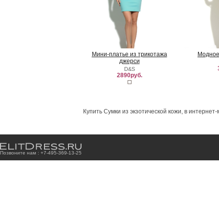
Мини-платье из трикотажа
Модное
джерси
D&S
2890руб.
Купить Сумки из экзотической кожи, в интернет-
Позвоните нам : +7
-4
9
5
-3
6
9
-1
3
-2
5