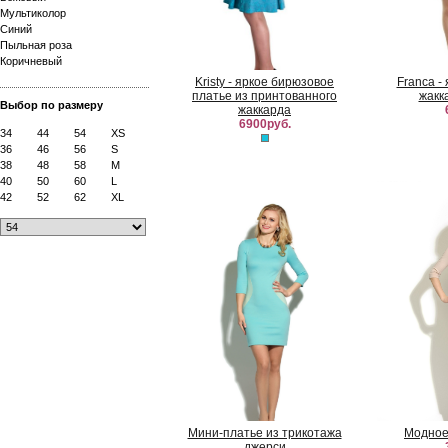
Мультиколор
Синий
Пыльная роза
Коричневый
Kristy - яркое бирюзовое
Franca -
платье из принтованного
жакк
Выбор по размеру
жаккарда
6900руб.
34
44
54
XS
36
46
56
S
38
48
58
M
40
50
60
L
42
52
62
XL
Мини-платье из трикотажа
Модное
джерси