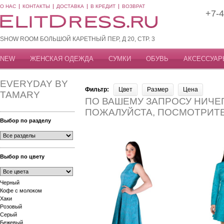
О НАС
КОНТАКТЫ
ДОСТАВКА
В КРЕДИТ
ВОЗВРАТ
+7-4
SHOW ROOM БОЛЬШОЙ КАРЕТНЫЙ ПЕР, Д 20, СТР. 3
NEW
ЖЕНСКАЯ ОДЕЖДА
СУМКИ
ОБУВЬ
АКСЕССУАР
EVERYDAY BY
Фильтр:
Цвет
Размер
Цена
TAMARY
ПО ВАШЕМУ ЗАПРОСУ НИЧЕГ
ПОЖАЛУЙСТА, ПОСМОТРИТ
Выбор по разделу
Выбор по цвету
Черный
Кофе с молоком
Хаки
Розовый
Серый
Бежевый