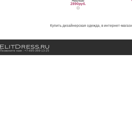
2890руб.
Купить дизайнерская одежда, в интернет-магази
Позвоните нам : +7
-4
9
5
-3
6
9
-1
3
-2
5