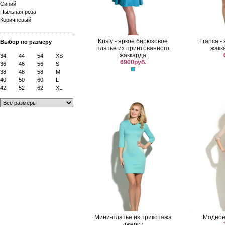
Синий
Пыльная роза
Коричневый
Kristy - яркое бирюзовое
Franca -
Выбор по размеру
платье из принтованного
жакк
жаккарда
34
44
54
XS
6900руб.
36
46
56
S
38
48
58
M
40
50
60
L
42
52
62
XL
Мини-платье из трикотажа
Модное
джерси