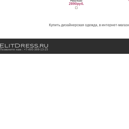
2890руб.
Купить дизайнерская одежда, в интернет-магази
Позвоните нам : +7
-4
9
5
-3
6
9
-1
3
-2
5