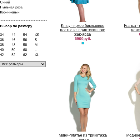
Синий
Пыльная роза
Коричневый
Kristy - яркое бирюзовое
Franca -
Выбор по размеру
платье из принтованного
жакк
жаккарда
34
44
54
XS
6900руб.
36
46
56
S
38
48
58
M
40
50
60
L
42
52
62
XL
Мини-платье из трикотажа
Модное
джерси