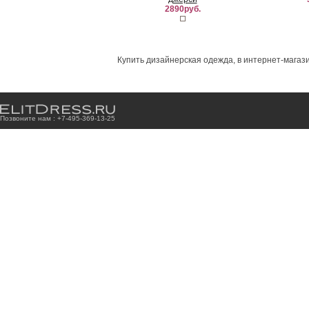
2890руб.
Купить дизайнерская одежда, в интернет-магази
Позвоните нам : +7
-4
9
5
-3
6
9
-1
3
-2
5